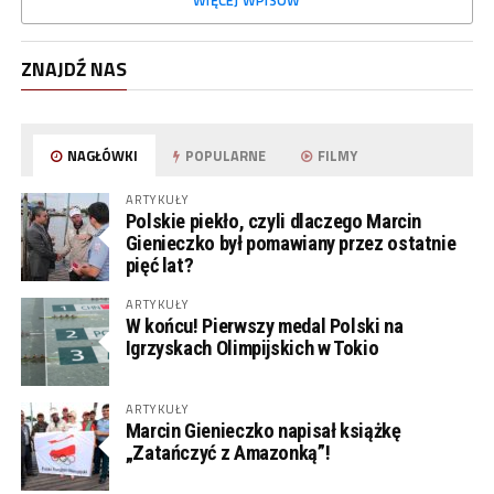
WIĘCEJ WPISÓW
ZNAJDŹ NAS
NAGŁÓWKI
POPULARNE
FILMY
ARTYKUŁY
Polskie piekło, czyli dlaczego Marcin
Gienieczko był pomawiany przez ostatnie
pięć lat?
ARTYKUŁY
W końcu! Pierwszy medal Polski na
Igrzyskach Olimpijskich w Tokio
ARTYKUŁY
Marcin Gienieczko napisał książkę
„Zatańczyć z Amazonką”!