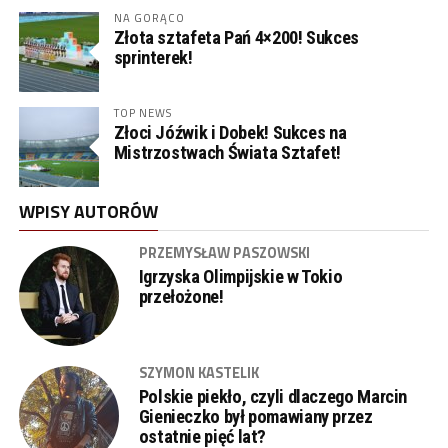
NA GORĄCO
Złota sztafeta Pań 4×200! Sukces
sprinterek!
TOP NEWS
Złoci Jóźwik i Dobek! Sukces na
Mistrzostwach Świata Sztafet!
WPISY AUTORÓW
PRZEMYSŁAW PASZOWSKI
Igrzyska Olimpijskie w Tokio
przełożone!
SZYMON KASTELIK
Polskie piekło, czyli dlaczego Marcin
Gienieczko był pomawiany przez
ostatnie pięć lat?