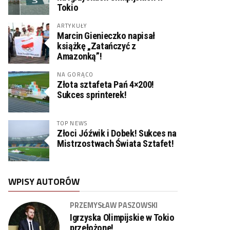
Tokio
ARTYKUŁY
Marcin Gienieczko napisał
książkę „Zatańczyć z
Amazonką”!
NA GORĄCO
Złota sztafeta Pań 4×200!
Sukces sprinterek!
TOP NEWS
Złoci Jóźwik i Dobek! Sukces na
Mistrzostwach Świata Sztafet!
WPISY AUTORÓW
PRZEMYSŁAW PASZOWSKI
Igrzyska Olimpijskie w Tokio
przełożone!