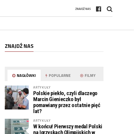
ZNAJDŹ NAS
ZNAJDŹ NAS
NAGŁÓWKI
POPULARNE
FILMY
ARTYKUŁY
Polskie piekło, czyli dlaczego
Marcin Gienieczko był
pomawiany przez ostatnie pięć
lat?
ARTYKUŁY
W końcu! Pierwszy medal Polski
na Igrzyskach Olimpijskich w