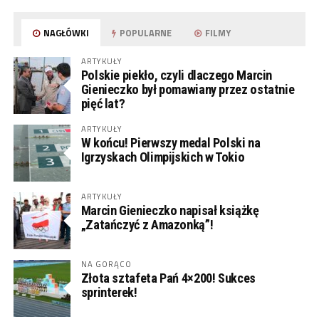
NAGŁÓWKI
POPULARNE
FILMY
ARTYKUŁY
Polskie piekło, czyli dlaczego Marcin
Gienieczko był pomawiany przez ostatnie
pięć lat?
ARTYKUŁY
W końcu! Pierwszy medal Polski na
Igrzyskach Olimpijskich w Tokio
ARTYKUŁY
Marcin Gienieczko napisał książkę
„Zatańczyć z Amazonką”!
NA GORĄCO
Złota sztafeta Pań 4×200! Sukces
sprinterek!