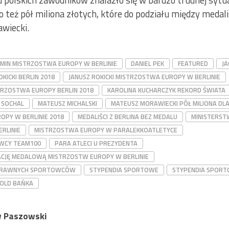
polskich zawodników znalazło się w bardzo trudnej sytuac
o też pół miliona złotych, które do podziału między medal
wiecki.
ROMIN MISTRZOSTWA EUROPY W BERLINIE
DANIEL PEK
FEATURED
JA
OKICKI BERLIN 2018
JANUSZ ROKICKI MISTRZOSTWA EUROPY W BERLINIE
TRZOSTWA EUROPY BERLIN 2018
KAROLINA KUCHARCZYK REKORD ŚWIATA
J SOCHAL
MATEUSZ MICHALSKI
MATEUSZ MORAWIECKI PÓŁ MILIONA DL
OPY W BERLINIE 2018
MEDALIŚCI Z BERLINA BEZ MEDALU
MINISTERST
RLINIE
MISTRZOSTWA EUROPY W PARALEKKOATLETYCE
WCY TEAM100
PARA ATLECI U PREZYDENTA
ACJĘ MEDALOWĄ MISTRZOSTW EUROPY W BERLINIE
SPRAWNYCH SPORTOWCÓW
STYPENDIA SPORTOWE
STYPENDIA SPORT
OLD BAŃKA
 Paszowski