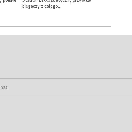
y polskie
Stadion Lekkoatletyczny przywitał
biegaczy z całego...
 nas