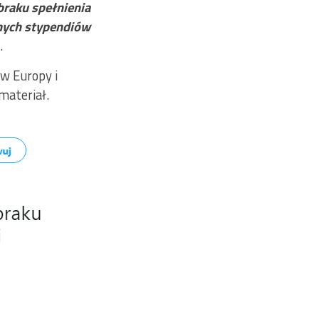
braku spełnienia
lnych stypendiów
.
w Europy i
materiał.