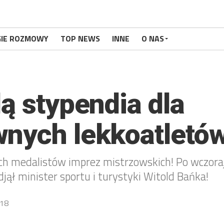
GIE ROZMOWY
TOP NEWS
INNE
O NAS
ą stypendia dla
nych lekkoatletów
ch medalistów imprez mistrzowskich! Po wczor
jął minister sportu i turystyki Witold Bańka!
18