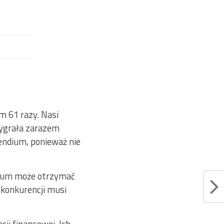
m 61 razy. Nasi
wygrała zarazem
endium, ponieważ nie
ndium może otrzymać
 konkurencji musi