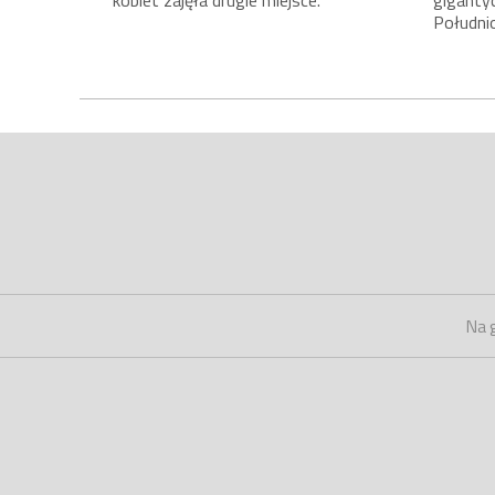
kobiet zajęła drugie miejsce.
giganty
Południ
Na 