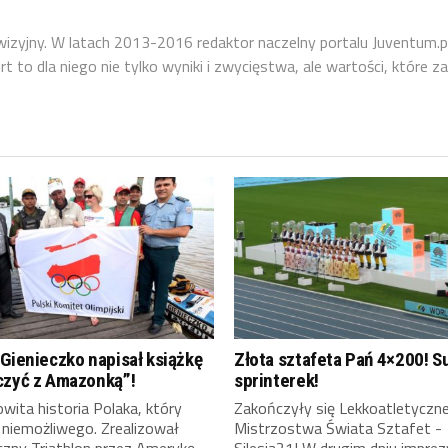
ewizyjny. W latach 2013-2016 redaktor naczelny portalu Juventum.p
 to dla niego nie tylko wyniki i zwycięstwa, ale wartości, które za
Gienieczko napisał książkę
Złota sztafeta Pań 4×200! S
czyć z Amazonką”!
sprinterek!
ita historia Polaka, który
Zakończyły się Lekkoatletyczn
 niemożliwego. Zrealizował
Mistrzostwa Świata Sztafet -