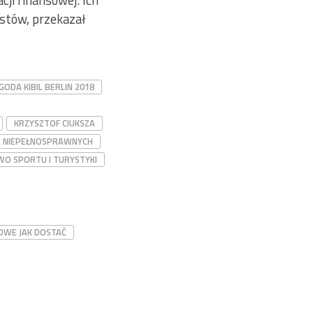
ji finansowej. Ich
istów, przekazał
GODA KIBIL BERLIN 2018
KRZYSZTOF CIUKSZA
A NIEPEŁNOSPRAWNYCH
WO SPORTU I TURYSTYKI
OWE JAK DOSTAĆ