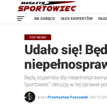
NA GORĄCO
GŁOS EKSPERTÓW
DŁU
TOP NEWS
Udało się! Będ
niepełnospraw
Będą stypendia dla niepełnosprawny
Sportowiec” decyzję w tej sprawie pod
przez
Przemysław Paszowski
05/12/20