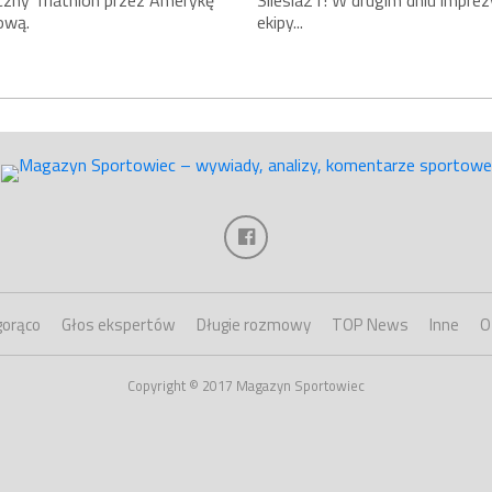
czny Triathlon przez Amerykę
Silesia21! W drugim dniu imprez
ową.
ekipy...
gorąco
Głos ekspertów
Długie rozmowy
TOP News
Inne
O
Copyright © 2017 Magazyn Sportowiec