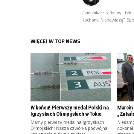
Dziennikarz radiowy i tel
Kocham, Nienawidzę". Sport
WIĘCEJ W TOP NEWS
W końcu! Pierwszy medal Polski na
Marcin 
Igrzyskach Olimpijskich w Tokio
„Zatań
Mamy pierwszy medal na Igrzyskach
Niesamow
Olimpijskich! Nasza czwórka podwójna
dokonał