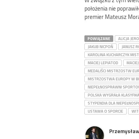
W związku z tym wielu 
położenia nie poprawił
premier Mateusz Mora
POWIĄZANE
ALICJA JE
JAKUB NICPOŃ
JANUSZ R
KAROLINA KUCHARCZYK MIS
MACIEJ LEPIATOD
MACIE
MEDALIŚCI MISTRZOSTW EUR
MISTRZOSTWA EUROPY W BE
NIEPEŁNOSPRAWNI SPORTO
POLSKA WYGRAŁA KLASYFIK
STYPENDIA DLA NIEPEŁNO
USTAWA O SPORCIE
WIT
Przemysław