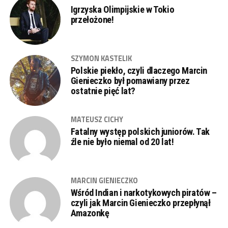
Igrzyska Olimpijskie w Tokio
przełożone!
SZYMON KASTELIK
Polskie piekło, czyli dlaczego Marcin
Gienieczko był pomawiany przez
ostatnie pięć lat?
MATEUSZ CICHY
Fatalny występ polskich juniorów. Tak
źle nie było niemal od 20 lat!
MARCIN GIENIECZKO
Wśród Indian i narkotykowych piratów –
czyli jak Marcin Gienieczko przepłynął
Amazonkę