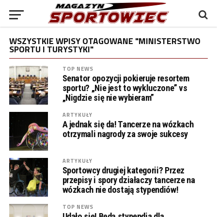
WSZYSTKIE WPISY OTAGOWANE "MINISTERSTWO
SPORTU I TURYSTYKI"
TOP NEWS
Senator opozycji pokieruje resortem
sportu? „Nie jest to wykluczone” vs
„Nigdzie się nie wybieram”
ARTYKUŁY
A jednak się da! Tancerze na wózkach
otrzymali nagrody za swoje sukcesy
ARTYKUŁY
Sportowcy drugiej kategorii? Przez
przepisy i spory działaczy tancerze na
wózkach nie dostają stypendiów!
TOP NEWS
Udało się! Będą stypendia dla