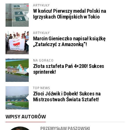
ARTYKUŁY
W końcu! Pierwszy medal Polski na
Igrzyskach Olimpijskich w Tokio
ARTYKUŁY
Marcin Gienieczko napisał książkę
„Zatańczyć z Amazonką”!
NA GORĄCO
Złota sztafeta Pań 4×200! Sukces
sprinterek!
TOP NEWS
Złoci Jóźwik i Dobek! Sukces na
Mistrzostwach Świata Sztafet!
WPISY AUTORÓW
PRZEMYSŁAW PASZOWSKI