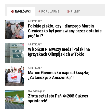
NAGŁÓWKI
POPULARNE
FILMY
ARTYKUŁY
Polskie piekło, czyli dlaczego Marcin
Gienieczko był pomawiany przez ostatnie
pięć lat?
ARTYKUŁY
W końcu! Pierwszy medal Polski na
Igrzyskach Olimpijskich w Tokio
ARTYKUŁY
Marcin Gienieczko napisał książkę
„Zatańczyć z Amazonką”!
NA GORĄCO
Złota sztafeta Pań 4×200! Sukces
sprinterek!