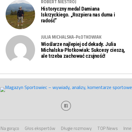
ROBERT NIESTRÓJ
Historyczny medal Damiana
Iskrzyckiego. „Rozpiera nas duma i
radość”
JULIA MICHALSKA-PŁOTKOWIAK
Wioślarze najlepiej od dekady. Julia
Michalska-Płotkowiak: Sukcesy cieszą,
ale trzeba zachować czujność!
Na gorąco
Głos ekspertów
Długie rozmowy
TOP News
Inne