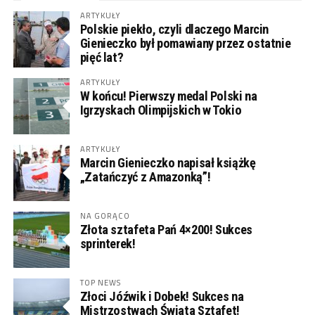
ARTYKUŁY
Polskie piekło, czyli dlaczego Marcin
Gienieczko był pomawiany przez ostatnie
pięć lat?
ARTYKUŁY
W końcu! Pierwszy medal Polski na
Igrzyskach Olimpijskich w Tokio
ARTYKUŁY
Marcin Gienieczko napisał książkę
„Zatańczyć z Amazonką”!
NA GORĄCO
Złota sztafeta Pań 4×200! Sukces
sprinterek!
TOP NEWS
Złoci Jóźwik i Dobek! Sukces na
Mistrzostwach Świata Sztafet!