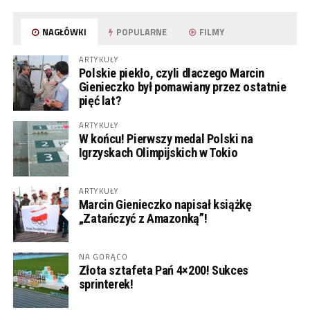
NAGŁÓWKI
POPULARNE
FILMY
ARTYKUŁY
Polskie piekło, czyli dlaczego Marcin
Gienieczko był pomawiany przez ostatnie
pięć lat?
ARTYKUŁY
W końcu! Pierwszy medal Polski na
Igrzyskach Olimpijskich w Tokio
ARTYKUŁY
Marcin Gienieczko napisał książkę
„Zatańczyć z Amazonką”!
NA GORĄCO
Złota sztafeta Pań 4×200! Sukces
sprinterek!