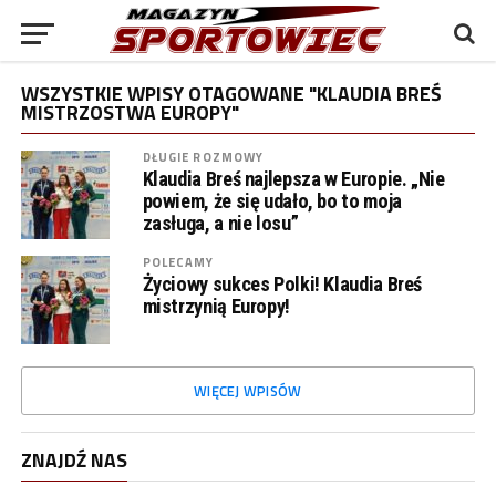
WSZYSTKIE WPISY OTAGOWANE "KLAUDIA BREŚ
MISTRZOSTWA EUROPY"
DŁUGIE ROZMOWY
Klaudia Breś najlepsza w Europie. „Nie
powiem, że się udało, bo to moja
zasługa, a nie losu”
POLECAMY
Życiowy sukces Polki! Klaudia Breś
mistrzynią Europy!
WIĘCEJ WPISÓW
ZNAJDŹ NAS