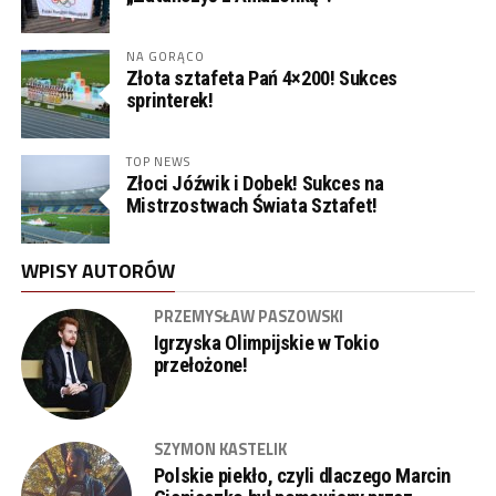
NA GORĄCO
Złota sztafeta Pań 4×200! Sukces
sprinterek!
TOP NEWS
Złoci Jóźwik i Dobek! Sukces na
Mistrzostwach Świata Sztafet!
WPISY AUTORÓW
PRZEMYSŁAW PASZOWSKI
Igrzyska Olimpijskie w Tokio
przełożone!
SZYMON KASTELIK
Polskie piekło, czyli dlaczego Marcin