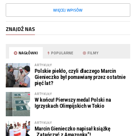
WIĘCEJ WPISÓW
ZNAJDŹ NAS
NAGŁÓWKI
POPULARNE
FILMY
ARTYKUŁY
Polskie piekło, czyli dlaczego Marcin
Gienieczko był pomawiany przez ostatnie
pięć lat?
ARTYKUŁY
W końcu! Pierwszy medal Polski na
Igrzyskach Olimpijskich w Tokio
ARTYKUŁY
Marcin Gienieczko napisał książkę
„Zatańczyć z Amazonką”!