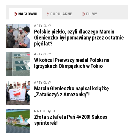
NAGŁÓWKI
POPULARNE
FILMY
ARTYKUŁY
Polskie piekło, czyli dlaczego Marcin
Gienieczko był pomawiany przez ostatnie
pięć lat?
ARTYKUŁY
W końcu! Pierwszy medal Polski na
Igrzyskach Olimpijskich w Tokio
ARTYKUŁY
Marcin Gienieczko napisał książkę
„Zatańczyć z Amazonką”!
NA GORĄCO
Złota sztafeta Pań 4×200! Sukces
sprinterek!