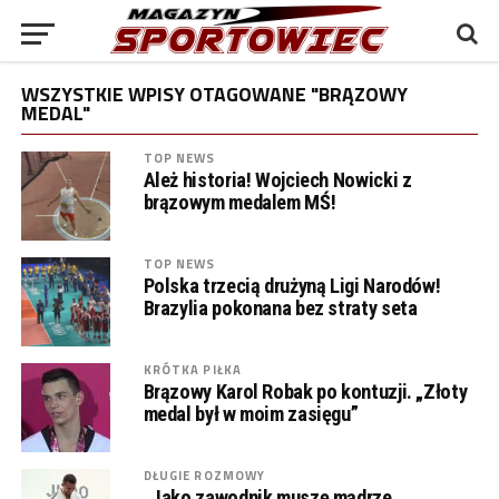
WSZYSTKIE WPISY OTAGOWANE "BRĄZOWY
MEDAL"
TOP NEWS
Ależ historia! Wojciech Nowicki z
brązowym medalem MŚ!
TOP NEWS
Polska trzecią drużyną Ligi Narodów!
Brazylia pokonana bez straty seta
KRÓTKA PIŁKA
Brązowy Karol Robak po kontuzji. „Złoty
medal był w moim zasięgu”
DŁUGIE ROZMOWY
„Jako zawodnik muszę mądrze