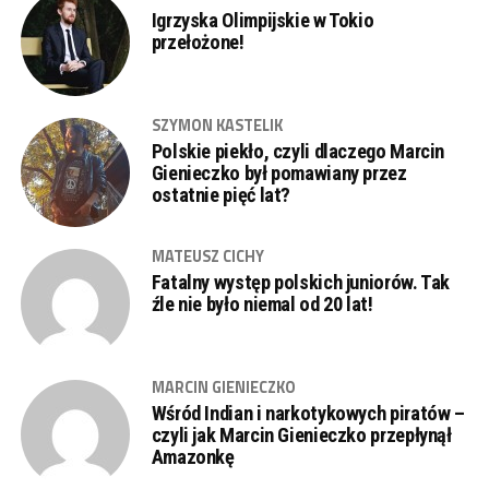
Igrzyska Olimpijskie w Tokio
przełożone!
SZYMON KASTELIK
Polskie piekło, czyli dlaczego Marcin
Gienieczko był pomawiany przez
ostatnie pięć lat?
MATEUSZ CICHY
Fatalny występ polskich juniorów. Tak
źle nie było niemal od 20 lat!
MARCIN GIENIECZKO
Wśród Indian i narkotykowych piratów –
czyli jak Marcin Gienieczko przepłynął
Amazonkę