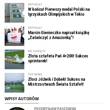
ARTYKUŁY
W końcu! Pierwszy medal Polski na
Igrzyskach Olimpijskich w Tokio
ARTYKUŁY
Marcin Gienieczko napisał książkę
„Zatańczyć z Amazonką”!
NA GORĄCO
Złota sztafeta Pań 4×200! Sukces
sprinterek!
TOP NEWS
Złoci Jóźwik i Dobek! Sukces na
Mistrzostwach Świata Sztafet!
WPISY AUTORÓW
PRZEMYSŁAW PASZOWSKI