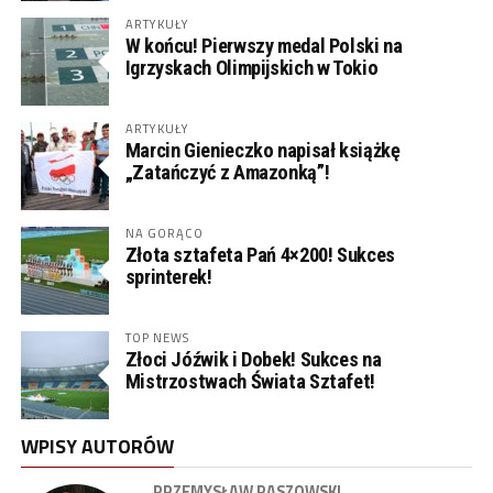
ARTYKUŁY
W końcu! Pierwszy medal Polski na
Igrzyskach Olimpijskich w Tokio
ARTYKUŁY
Marcin Gienieczko napisał książkę
„Zatańczyć z Amazonką”!
NA GORĄCO
Złota sztafeta Pań 4×200! Sukces
sprinterek!
TOP NEWS
Złoci Jóźwik i Dobek! Sukces na
Mistrzostwach Świata Sztafet!
WPISY AUTORÓW
PRZEMYSŁAW PASZOWSKI