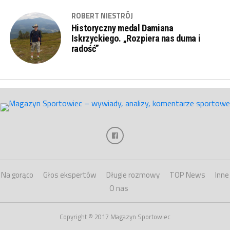
ROBERT NIESTRÓJ
Historyczny medal Damiana
Iskrzyckiego. „Rozpiera nas duma i
radość”
Na gorąco
Głos ekspertów
Długie rozmowy
TOP News
Inne
O nas
Copyright © 2017 Magazyn Sportowiec