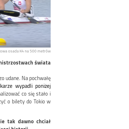
zowa osada K4 na 500 metrów
mistrzostwach świata
 lat.
dzo udane. Na pochwałę
akarze wypadli poniżej
lizować co się stało i
yć o bilety do Tokio w
ie tak dawno chciał