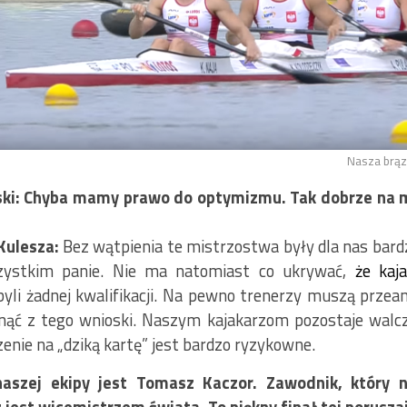
Nasza brą
i: Chyba mamy prawo do optymizmu. Tak dobrze na 
było od ośmiu
Kulesza:
Bez wątpienia te mistrzostwa były dla nas bar
zystkim panie. Nie ma natomiast co ukrywać,
że kaj
yli żadnej kwalifikacji. Na pewno trenerzy muszą przeana
gnąć z tego wnioski. Naszym kajakarzom pozostaje walcz
zenie na „dziką kartę” jest bardzo ryzykowne.
aszej ekipy jest Tomasz Kaczor. Zawodnik, który n