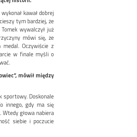
cej historii.
o wykonał kawał dobrej
ieszy tym bardziej, że
e Tomek wywalczył już
rzyczyny mówi się, że
h medal. Oczywiście z
arcie w finale myśli o
ować.
owiec”, mówił między
k sportowy. Doskonale
Co innego, gdy ma się
. Wtedy głowa nabiera
ość siebie i poczucie