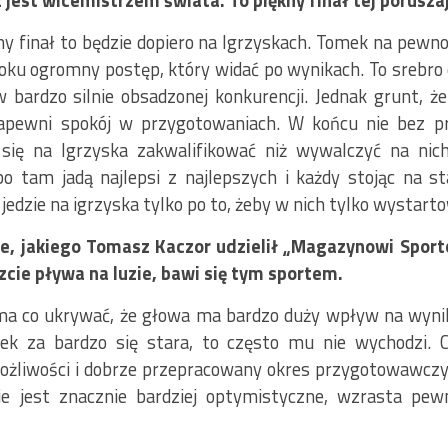
 jest wicemistrzem świata. To piękny finał tej poruszają
ny finał to będzie dopiero na Igrzyskach. Tomek na pewn
oku ogromny postęp, który widać po wynikach. To srebro c
 bardzo silnie obsadzonej konkurencji. Jednak grunt, ż
zapewni spokój w przygotowaniach. W końcu nie bez p
 się na Igrzyska zakwalifikować niż wywalczyć na nic
 tam jadą najlepsi z najlepszych i każdy stojąc na st
 jedzie na igrzyska tylko po to, żeby w nich tylko wystart
, jakiego Tomasz Kaczor udzielił „Magazynowi Sport
zcie pływa na luzie, bawi się tym sportem.
 ma co ukrywać, że głowa ma bardzo duży wpływ na wyni
ek za bardzo się stara, to często mu nie wychodzi. 
żliwości i dobrze przepracowany okres przygotowawczy
ie jest znacznie bardziej optymistyczne, wzrasta pewn