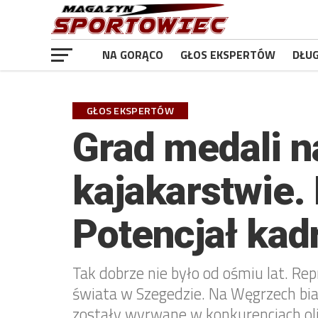
NA GORĄCO
GŁOS EKSPERTÓW
DŁU
GŁOS EKSPERTÓW
Grad medali n
kajakarstwie.
Potencjał kad
Tak dobrze nie było od ośmiu lat. R
świata w Szegedzie. Na Węgrzech biał
zostały wyrwane w konkurencjach oli