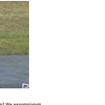
skim? We wspomnianym