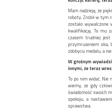
kończyć karierę, teraz
Mam nadzieję, że pięk
roboty. Zrobił w tym r
zostało wywalczone w
kwalifikację. To mu 
czasem trudniej jest
przymrużeniem oka, bo
zdobyciu medalu, a nie
W głośnym wywiadzie
innymi, że teraz wres
To po nim widać. Nie
wiemy, że gdy człowi
świadomość swoich mo
spokoju, a nastawien
sprawstwa.