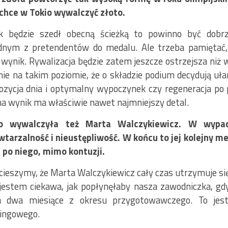
chce w Tokio wywalczyć złoto.
ek będzie szedł obecną ścieżką to powinno być dobr
ednym z pretendentów do medalu. Ale trzeba pamiętać,
y wynik. Rywalizacja będzie zatem jeszcze ostrzejsza niż
nie na takim poziomie, że o składzie podium decydują uł
ozycja dnia i optymalny wypoczynek czy regeneracja po 
 na wynik ma właściwie nawet najmniejszy detal.
o wywalczyła też Marta Walczykiewicz. W wypad
wtarzalność i nieustępliwość. W końcu to jej kolejny me
 po niego, mimo kontuzji.
 cieszymy, że Marta Walczykiewicz cały czas utrzymuje si
jestem ciekawa, jak popłynęłaby nasza zawodniczka, gd
ła dwa miesiące z okresu przygotowawczego. To je
ningowego.