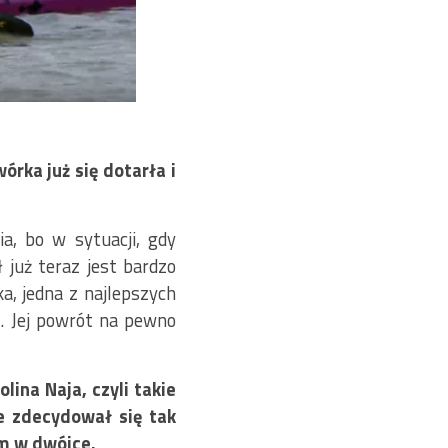
rka już się dotarła i
a, bo w sytuacji, gdy
 już teraz jest bardzo
ka, jedna z najlepszych
a. Jej powrót na pewno
ina Naja, czyli takie
e zdecydował się tak
em w dwójce.