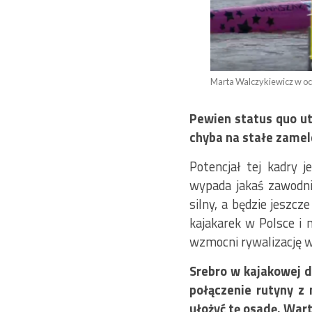
Marta Walczykiewicz w oc
Pewien status quo ut
chyba na stałe zamel
Potencjał tej kadry 
wypada jakaś zawodnic
silny, a będzie jeszcz
kajakarek w Polsce i 
wzmocni rywalizację w 
Srebro w kajakowej d
połączenie rutyny z
ułożyć tę osadę. War