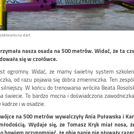
zekiwaniu na start
rzymała nasza osada na 500 metrów. Widać, że ta czwó
dowała się w czołówce.
jest ogromny. Widać, że mamy świetny system szkoleni
zka, od razu pojawia się dobra zmienniczka. Ten zespół
e silniejszy. W końcu do trenowania wróciła Beata Rosols
na świecie. To bardzo mocna i doświadczona zawodniczk
kadrze i w osadzie.
wójce na 500 metrów wywalczyły Ania Puławska i Karol
 młodością. Wydaje się, że Tomasz Kryk miał nosa, ż
to bowiem przypomnieć, że obie panie nie pływały raz