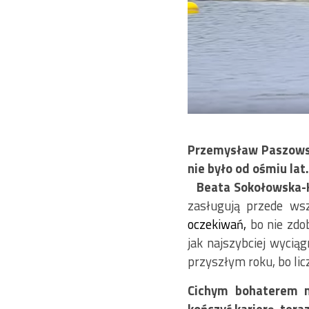
Przemysław Paszowsk
nie 
Beata Sokołowska-
zasługują przede ws
oczekiwań,
bo nie zdob
jak najszybciej wycią
przyszłym roku, bo lic
Cichym bohaterem n