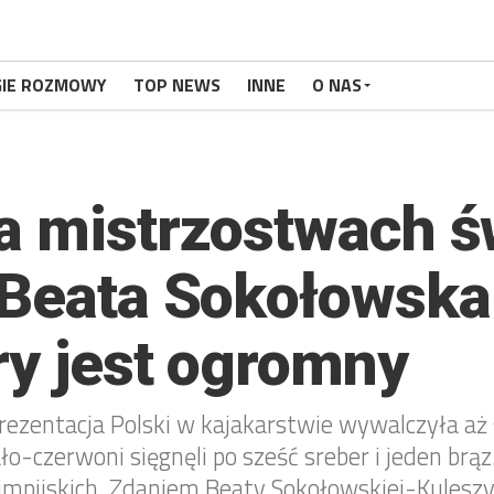
GIE ROZMOWY
TOP NEWS
INNE
O NAS
a mistrzostwach ś
 Beata Sokołowska
ry jest ogromny
eprezentacja Polski w kajakarstwie wywalczyła a
o-czerwoni sięgnęli po sześć sreber i jeden brąz
mpijskich. Zdaniem Beaty Sokołowskiej-Kuleszy