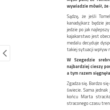
wywiadzie mówił, że 
Sądzę, że jeśli Tom
kanadyjkarz będzie j
jedzie po jak najlepsz
kajakarstwo jest obec
medalu decyduje dysp
takiej sytuacji wpływ
W Szegedzie srebr
najbardziej cieszy po
a tym razem sięgnęła
Zgadza się. Bardzo się
świecie. Sama jednak 
końcu Marta straci
straconego czasu tre