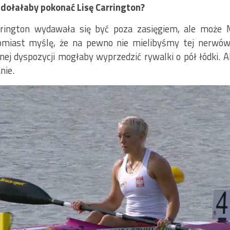
zdołałaby pokonać Lisę Carrington?
rington wydawała się być poza zasięgiem, ale może 
tomiast myślę, że na pewno nie mielibyśmy tej nerwó
j dyspozycji mogłaby wyprzedzić rywalki o pół łódki. Ale
nie.