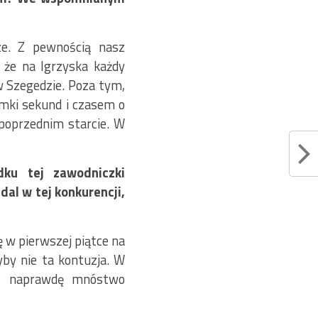
ze. Z pewnością nasz
 że na Igrzyska każdy
 w Szegedzie. Poza tym,
amki sekund i czasem o
poprzednim starcie. W
ku tej zawodniczki
dal w tej konkurencji,
ę w pierwszej piątce na
yby nie ta kontuzja. W
st naprawdę mnóstwo