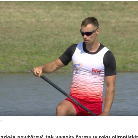
ie
k zdoła powtórzyć tak wysoką formę w roku olimpij