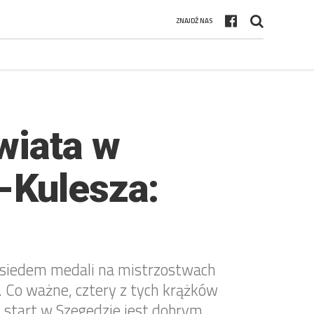
ZNAJDŹ NAS
wiata w
-Kulesza:
ż siedem medali na mistrzostwach
. Co ważne, cztery z tych krążków
 start w Szegedzie jest dobrym