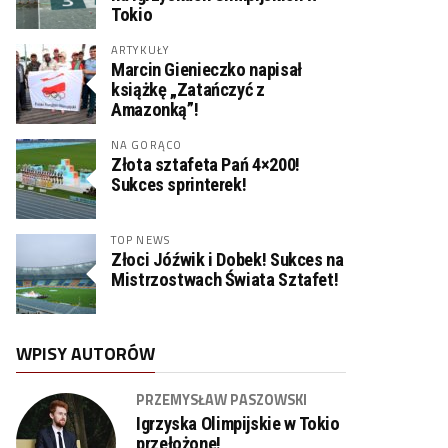
Tokio
ARTYKUŁY
Marcin Gienieczko napisał
książkę „Zatańczyć z
Amazonką”!
NA GORĄCO
Złota sztafeta Pań 4×200!
Sukces sprinterek!
TOP NEWS
Złoci Jóźwik i Dobek! Sukces na
Mistrzostwach Świata Sztafet!
WPISY AUTORÓW
PRZEMYSŁAW PASZOWSKI
Igrzyska Olimpijskie w Tokio
przełożone!