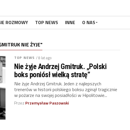
GIE ROZMOWY
TOP NEWS
INNE
O NAS
MITRUK NIE ŻYJE"
TOP NEWS
/ 8 lat ago
Nie żyje Andrzej Gmitruk. „Polski
boks poniósł wielką stratę”
Nie żyje Andrzej Gmitruk. Jeden z najlepszych
trenerów w historii polskiego boksu zginął tragicznie
w pożarze na swojej posiadłości w Hipolitowie...
Przez
Przemysław Paszowski