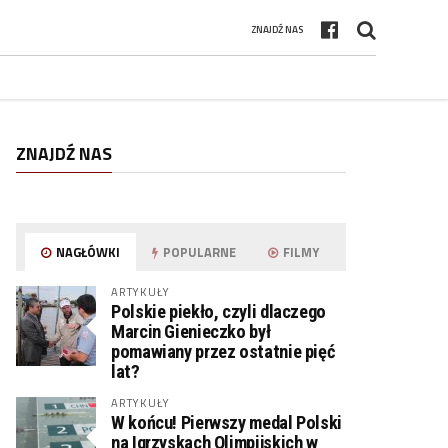
ZNAJDŹ NAS
ZNAJDŹ NAS
NAGŁÓWKI
POPULARNE
FILMY
ARTYKUŁY
Polskie piekło, czyli dlaczego
Marcin Gienieczko był
pomawiany przez ostatnie pięć
lat?
ARTYKUŁY
W końcu! Pierwszy medal Polski
na Igrzyskach Olimpijskich w