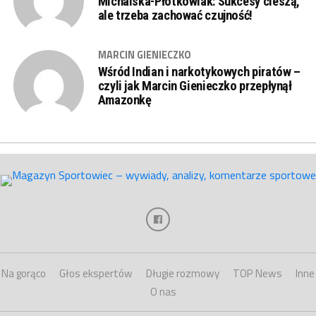
Michalska-Płotkowiak: Sukcesy cieszą,
ale trzeba zachować czujność!
MARCIN GIENIECZKO
Wśród Indian i narkotykowych piratów –
czyli jak Marcin Gienieczko przepłynął
Amazonkę
Na gorąco
Głos ekspertów
Długie rozmowy
TOP News
Inne
O nas