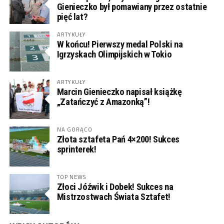
Gienieczko był pomawiany przez ostatnie
pięć lat?
ARTYKUŁY
W końcu! Pierwszy medal Polski na
Igrzyskach Olimpijskich w Tokio
ARTYKUŁY
Marcin Gienieczko napisał książkę
„Zatańczyć z Amazonką”!
NA GORĄCO
Złota sztafeta Pań 4×200! Sukces
sprinterek!
TOP NEWS
Złoci Jóźwik i Dobek! Sukces na
Mistrzostwach Świata Sztafet!