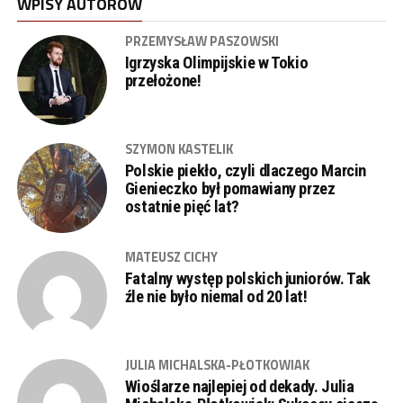
WPISY AUTORÓW
PRZEMYSŁAW PASZOWSKI
Igrzyska Olimpijskie w Tokio
przełożone!
SZYMON KASTELIK
Polskie piekło, czyli dlaczego Marcin
Gienieczko był pomawiany przez
ostatnie pięć lat?
MATEUSZ CICHY
Fatalny występ polskich juniorów. Tak
źle nie było niemal od 20 lat!
JULIA MICHALSKA-PŁOTKOWIAK
Wioślarze najlepiej od dekady. Julia