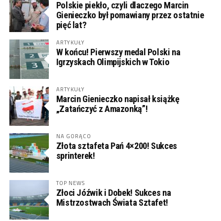
Polskie piekło, czyli dlaczego Marcin
Gienieczko był pomawiany przez ostatnie
pięć lat?
ARTYKUŁY
W końcu! Pierwszy medal Polski na
Igrzyskach Olimpijskich w Tokio
ARTYKUŁY
Marcin Gienieczko napisał książkę
„Zatańczyć z Amazonką”!
NA GORĄCO
Złota sztafeta Pań 4×200! Sukces
sprinterek!
TOP NEWS
Złoci Jóźwik i Dobek! Sukces na
Mistrzostwach Świata Sztafet!