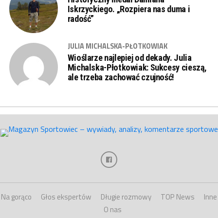
Iskrzyckiego. „Rozpiera nas duma i
radość”
JULIA MICHALSKA-PŁOTKOWIAK
Wioślarze najlepiej od dekady. Julia
Michalska-Płotkowiak: Sukcesy cieszą,
ale trzeba zachować czujność!
Na gorąco
Głos ekspertów
Długie rozmowy
TOP News
Inne
O nas