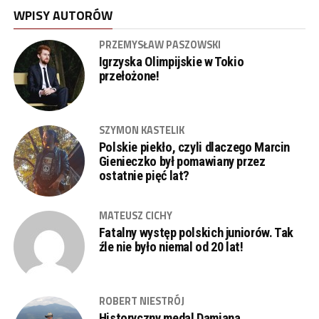
WPISY AUTORÓW
PRZEMYSŁAW PASZOWSKI
Igrzyska Olimpijskie w Tokio
przełożone!
SZYMON KASTELIK
Polskie piekło, czyli dlaczego Marcin
Gienieczko był pomawiany przez
ostatnie pięć lat?
MATEUSZ CICHY
Fatalny występ polskich juniorów. Tak
źle nie było niemal od 20 lat!
ROBERT NIESTRÓJ
Historyczny medal Damiana