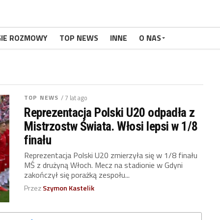
GIE ROZMOWY
TOP NEWS
INNE
O NAS
TOP NEWS
/ 7 lat ago
Reprezentacja Polski U20 odpadła z
Mistrzostw Świata. Włosi lepsi w 1/8
finału
Reprezentacja Polski U20 zmierzyła się w 1/8 finału
MŚ z drużyną Włoch. Mecz na stadionie w Gdyni
zakończył się porażką zespołu...
Przez
Szymon Kastelik