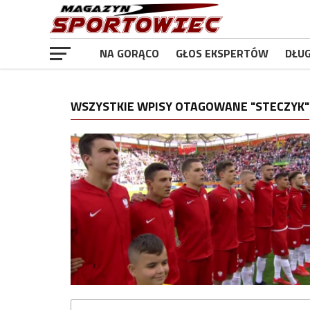
NA GORĄCO
GŁOS EKSPERTÓW
DŁU
WSZYSTKIE WPISY OTAGOWANE "STECZYK"