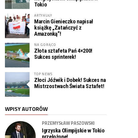
Tokio
ARTYKUŁY
Marcin Gienieczko napisał
książkę „Zatańczyć z
Amazonką”!
NA GORĄCO
Złota sztafeta Pań 4×200!
Sukces sprinterek!
TOP NEWS
Złoci Jóźwik i Dobek! Sukces na
Mistrzostwach Świata Sztafet!
WPISY AUTORÓW
PRZEMYSŁAW PASZOWSKI
Igrzyska Olimpijskie w Tokio
przełożone!