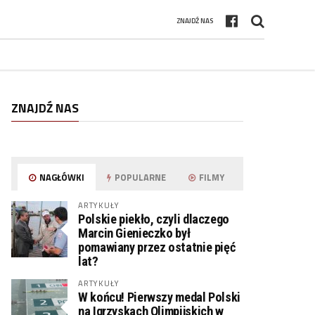
ZNAJDŹ NAS
ZNAJDŹ NAS
NAGŁÓWKI
POPULARNE
FILMY
ARTYKUŁY
Polskie piekło, czyli dlaczego
Marcin Gienieczko był
pomawiany przez ostatnie pięć
lat?
ARTYKUŁY
W końcu! Pierwszy medal Polski
na Igrzyskach Olimpijskich w