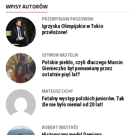
WPISY AUTORÓW
PRZEMYSŁAW PASZOWSKI
Igrzyska Olimpijskie w Tokio
przełożone!
SZYMON KASTELIK
Polskie piekło, czyli dlaczego Marcin
Gienieczko był pomawiany przez
ostatnie pięć lat?
MATEUSZ CICHY
Fatalny występ polskich juniorów. Tak
źle nie było niemal od 20 lat!
ROBERT NIESTRÓJ
Historyczny medal Damiana