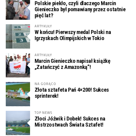
Polskie piekło, czyli dlaczego Marcin
Gienieczko był pomawiany przez ostatnie
pięć lat?
ARTYKUŁY
W końcu! Pierwszy medal Polski na
Igrzyskach Olimpijskich w Tokio
ARTYKUŁY
Marcin Gienieczko napisał książkę
„Zatańczyć z Amazonką”!
NA GORĄCO
Złota sztafeta Pań 4×200! Sukces
sprinterek!
TOP NEWS
Złoci Jóźwik i Dobek! Sukces na
Mistrzostwach Świata Sztafet!