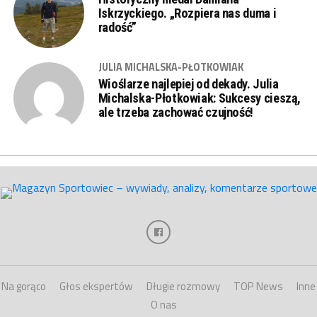
Iskrzyckiego. „Rozpiera nas duma i
radość”
JULIA MICHALSKA-PŁOTKOWIAK
Wioślarze najlepiej od dekady. Julia
Michalska-Płotkowiak: Sukcesy cieszą,
ale trzeba zachować czujność!
Na gorąco
Głos ekspertów
Długie rozmowy
TOP News
Inne
O nas