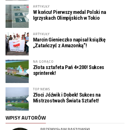
ARTYKUŁY
W końcu! Pierwszy medal Polski na
Igrzyskach Olimpijskich w Tokio
ARTYKUŁY
Marcin Gienieczko napisał książkę
„Zatańczyć z Amazonką”!
NA GORĄCO
Złota sztafeta Pań 4×200! Sukces
sprinterek!
TOP NEWS
Złoci Jóźwik i Dobek! Sukces na
Mistrzostwach Świata Sztafet!
WPISY AUTORÓW
PRZEMYSŁAW PASZOWSKI