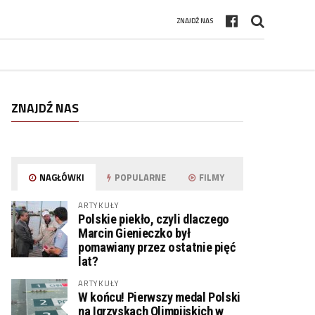
ZNAJDŹ NAS
ZNAJDŹ NAS
NAGŁÓWKI
POPULARNE
FILMY
ARTYKUŁY
Polskie piekło, czyli dlaczego
Marcin Gienieczko był
pomawiany przez ostatnie pięć
lat?
ARTYKUŁY
W końcu! Pierwszy medal Polski
na Igrzyskach Olimpijskich w