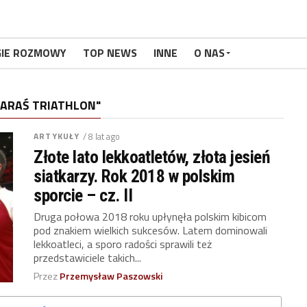
GIE ROZMOWY
TOP NEWS
INNE
O NAS
ARAŚ TRIATHLON"
ARTYKUŁY
/ 8 lat ago
Złote lato lekkoatletów, złota jesień
siatkarzy. Rok 2018 w polskim
sporcie – cz. II
Druga połowa 2018 roku upłynęła polskim kibicom
pod znakiem wielkich sukcesów. Latem dominowali
lekkoatleci, a sporo radości sprawili też
przedstawiciele takich...
Przez
Przemysław Paszowski