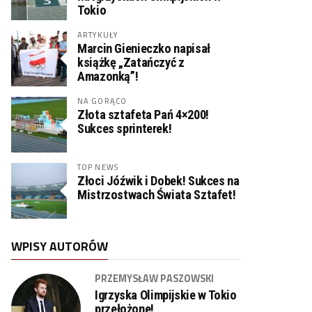
Tokio
ARTYKUŁY
Marcin Gienieczko napisał
książkę „Zatańczyć z
Amazonką”!
NA GORĄCO
Złota sztafeta Pań 4×200!
Sukces sprinterek!
TOP NEWS
Złoci Jóźwik i Dobek! Sukces na
Mistrzostwach Świata Sztafet!
WPISY AUTORÓW
PRZEMYSŁAW PASZOWSKI
Igrzyska Olimpijskie w Tokio
przełożone!