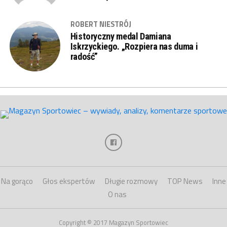
ROBERT NIESTRÓJ
Historyczny medal Damiana
Iskrzyckiego. „Rozpiera nas duma i
radość”
Na gorąco
Głos ekspertów
Długie rozmowy
TOP News
Inne
O nas
Copyright © 2017 Magazyn Sportowiec