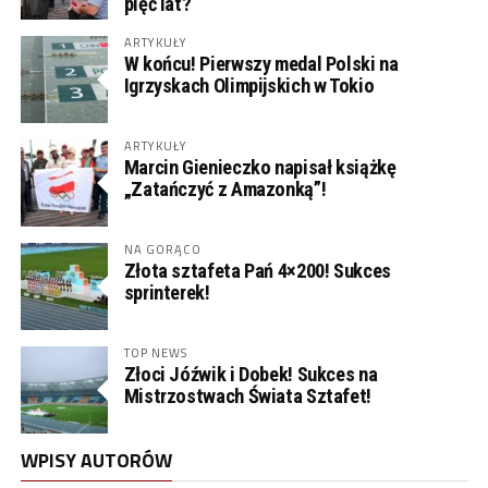
pięć lat?
ARTYKUŁY
W końcu! Pierwszy medal Polski na
Igrzyskach Olimpijskich w Tokio
ARTYKUŁY
Marcin Gienieczko napisał książkę
„Zatańczyć z Amazonką”!
NA GORĄCO
Złota sztafeta Pań 4×200! Sukces
sprinterek!
TOP NEWS
Złoci Jóźwik i Dobek! Sukces na
Mistrzostwach Świata Sztafet!
WPISY AUTORÓW