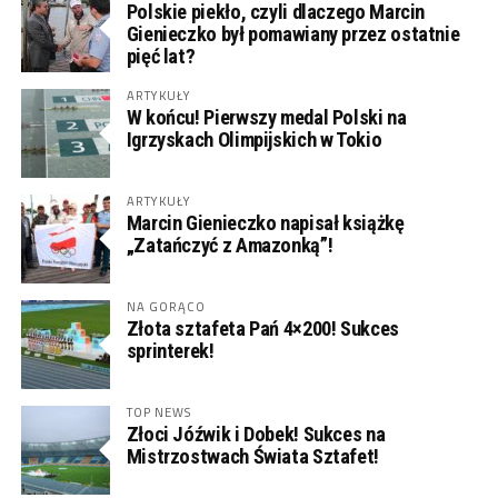
Polskie piekło, czyli dlaczego Marcin
Gienieczko był pomawiany przez ostatnie
pięć lat?
ARTYKUŁY
W końcu! Pierwszy medal Polski na
Igrzyskach Olimpijskich w Tokio
ARTYKUŁY
Marcin Gienieczko napisał książkę
„Zatańczyć z Amazonką”!
NA GORĄCO
Złota sztafeta Pań 4×200! Sukces
sprinterek!
TOP NEWS
Złoci Jóźwik i Dobek! Sukces na
Mistrzostwach Świata Sztafet!