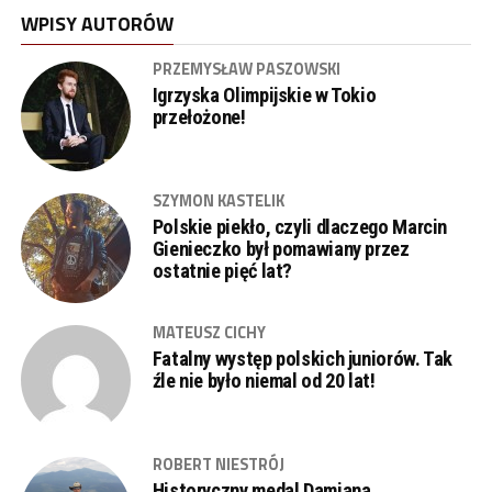
WPISY AUTORÓW
PRZEMYSŁAW PASZOWSKI
Igrzyska Olimpijskie w Tokio
przełożone!
SZYMON KASTELIK
Polskie piekło, czyli dlaczego Marcin
Gienieczko był pomawiany przez
ostatnie pięć lat?
MATEUSZ CICHY
Fatalny występ polskich juniorów. Tak
źle nie było niemal od 20 lat!
ROBERT NIESTRÓJ
Historyczny medal Damiana