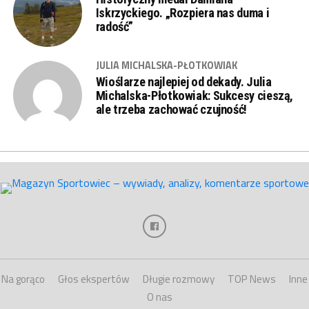
Iskrzyckiego. „Rozpiera nas duma i
radość”
JULIA MICHALSKA-PŁOTKOWIAK
Wioślarze najlepiej od dekady. Julia
Michalska-Płotkowiak: Sukcesy cieszą,
ale trzeba zachować czujność!
Na gorąco
Głos ekspertów
Długie rozmowy
TOP News
Inne
O nas