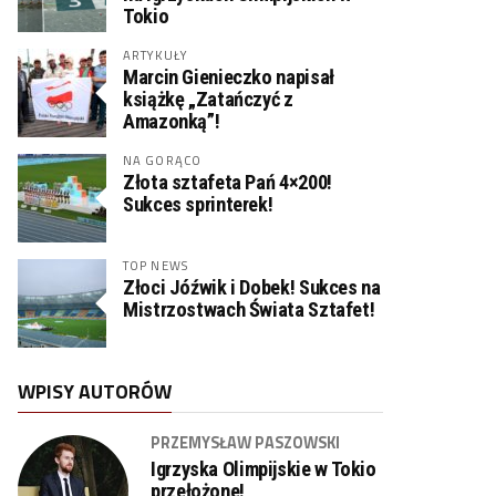
Tokio
ARTYKUŁY
Marcin Gienieczko napisał
książkę „Zatańczyć z
Amazonką”!
NA GORĄCO
Złota sztafeta Pań 4×200!
Sukces sprinterek!
TOP NEWS
Złoci Jóźwik i Dobek! Sukces na
Mistrzostwach Świata Sztafet!
WPISY AUTORÓW
PRZEMYSŁAW PASZOWSKI
Igrzyska Olimpijskie w Tokio
przełożone!