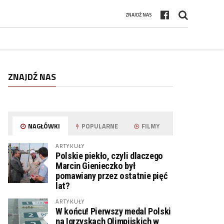
ZNAJDŹ NAS
ZNAJDŹ NAS
NAGŁÓWKI
POPULARNE
FILMY
ARTYKUŁY
Polskie piekło, czyli dlaczego
Marcin Gienieczko był
pomawiany przez ostatnie pięć
lat?
ARTYKUŁY
W końcu! Pierwszy medal Polski
na Igrzyskach Olimpijskich w