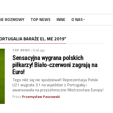
GIE ROZMOWY
TOP NEWS
INNE
O NAS
RTUGALIA BARAŻE EL. ME 2019"
TOP NEWS
/ 8 lat ago
Sensacyjna wygrana polskich
piłkarzy! Biało-czerwoni zagrają na
Euro!
Tego nikt się nie spodziewał! Reprezentacja Polski
U21 wygrała 3:1 na wyjeździe z Portugalią i
awansowała na przyszłoroczne Mistrzostwa Europy!
Przez
Przemysław Paszowski