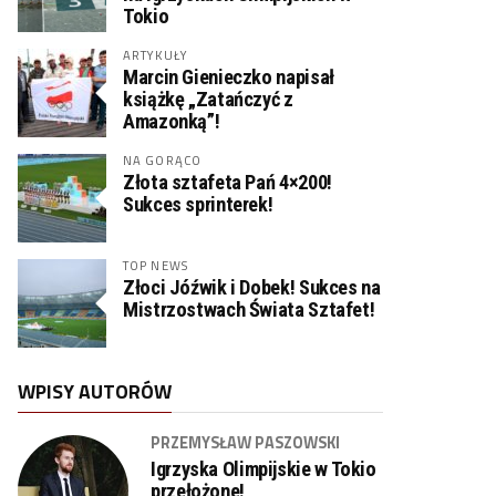
Tokio
ARTYKUŁY
Marcin Gienieczko napisał
książkę „Zatańczyć z
Amazonką”!
NA GORĄCO
Złota sztafeta Pań 4×200!
Sukces sprinterek!
TOP NEWS
Złoci Jóźwik i Dobek! Sukces na
Mistrzostwach Świata Sztafet!
WPISY AUTORÓW
PRZEMYSŁAW PASZOWSKI
Igrzyska Olimpijskie w Tokio
przełożone!