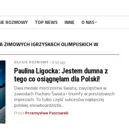
GIE ROZMOWY
TOP NEWS
INNE
O NAS
A ZIMOWYCH IGRZYSKACH OLIMPIJSKICH W
DŁUGIE ROZMOWY
/ 8 lat ago
Paulina Ligocka: Jestem dumna z
tego co osiągnęłam dla Polski!
Dwa medale mistrzostw świata, zwycięstwa w
zawodach Pucharu Świata i triumfy w prestiżowych
imprezach. To tylko część sukcesów najlepszej
polskiej snowboardzistki...
Przez
Przemysław Paszowski