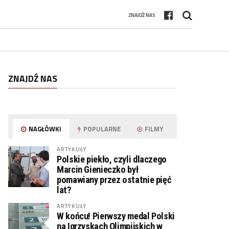
ZNAJDŹ NAS
ZNAJDŹ NAS
NAGŁÓWKI
POPULARNE
FILMY
ARTYKUŁY
Polskie piekło, czyli dlaczego
Marcin Gienieczko był
pomawiany przez ostatnie pięć
lat?
ARTYKUŁY
W końcu! Pierwszy medal Polski
na Igrzyskach Olimpijskich w