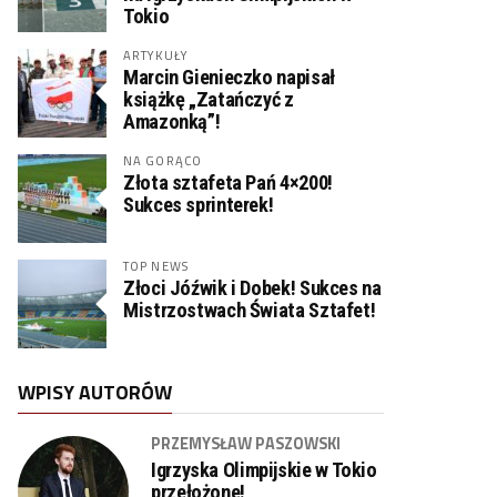
Tokio
ARTYKUŁY
Marcin Gienieczko napisał
książkę „Zatańczyć z
Amazonką”!
NA GORĄCO
Złota sztafeta Pań 4×200!
Sukces sprinterek!
TOP NEWS
Złoci Jóźwik i Dobek! Sukces na
Mistrzostwach Świata Sztafet!
WPISY AUTORÓW
PRZEMYSŁAW PASZOWSKI
Igrzyska Olimpijskie w Tokio
przełożone!