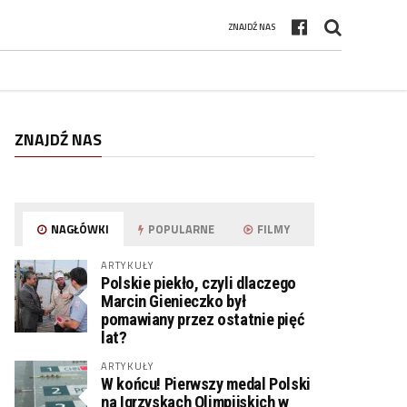
ZNAJDŹ NAS
ZNAJDŹ NAS
NAGŁÓWKI
POPULARNE
FILMY
ARTYKUŁY
Polskie piekło, czyli dlaczego
Marcin Gienieczko był
pomawiany przez ostatnie pięć
lat?
ARTYKUŁY
W końcu! Pierwszy medal Polski
na Igrzyskach Olimpijskich w