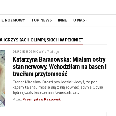
GIE ROZMOWY
TOP NEWS
INNE
O NAS
 IGRZYSKACH OLIMPIJSKICH W PEKINIE"
DŁUGIE ROZMOWY
/ 7 lat ago
Katarzyna Baranowska: Miałam ostry
stan nerwowy. Wchodziłam na basen i
traciłam przytomność
Trener Mirosław Drozd powiedział kiedyś, że pod
kątem talentu mogła się z nią równać jedynie Otylia
Jędrzejczak. Jeszcze inni twierdzili, że...
Przez
Przemysław Paszowski