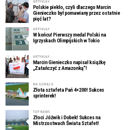
ARTYKUŁY
Polskie piekło, czyli dlaczego Marcin
Gienieczko był pomawiany przez ostatnie
pięć lat?
ARTYKUŁY
W końcu! Pierwszy medal Polski na
Igrzyskach Olimpijskich w Tokio
ARTYKUŁY
Marcin Gienieczko napisał książkę
„Zatańczyć z Amazonką”!
NA GORĄCO
Złota sztafeta Pań 4×200! Sukces
sprinterek!
TOP NEWS
Złoci Jóźwik i Dobek! Sukces na
Mistrzostwach Świata Sztafet!