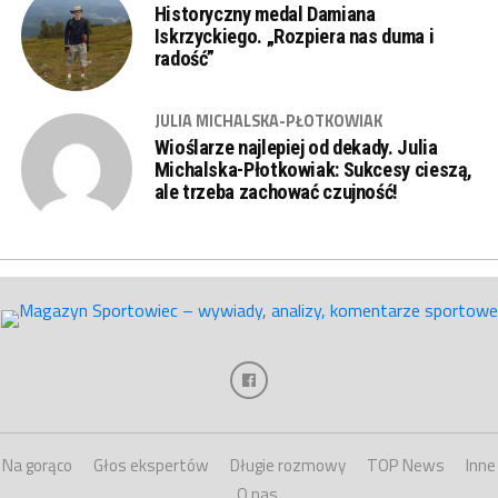
Historyczny medal Damiana
Iskrzyckiego. „Rozpiera nas duma i
radość”
JULIA MICHALSKA-PŁOTKOWIAK
Wioślarze najlepiej od dekady. Julia
Michalska-Płotkowiak: Sukcesy cieszą,
ale trzeba zachować czujność!
Na gorąco
Głos ekspertów
Długie rozmowy
TOP News
Inne
O nas