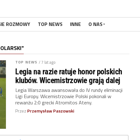
GIE ROZMOWY
TOP NEWS
INNE
O NAS
OLARSKI"
TOP NEWS
/ 7 lat ago
Legia na razie ratuje honor polskich
klubów. Wicemistrzowie grają dalej
Legia Warszawa awansowała do IV rundy eliminacji
Ligi Europy. Wicemistrzowie Polski pokonali w
rewanżu 2:0 grecki Atromitos Ateny.
Przez
Przemysław Paszowski