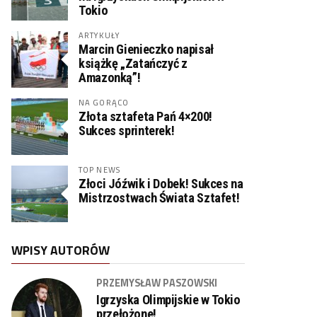
Tokio
ARTYKUŁY
Marcin Gienieczko napisał
książkę „Zatańczyć z
Amazonką”!
NA GORĄCO
Złota sztafeta Pań 4×200!
Sukces sprinterek!
TOP NEWS
Złoci Jóźwik i Dobek! Sukces na
Mistrzostwach Świata Sztafet!
WPISY AUTORÓW
PRZEMYSŁAW PASZOWSKI
Igrzyska Olimpijskie w Tokio
przełożone!