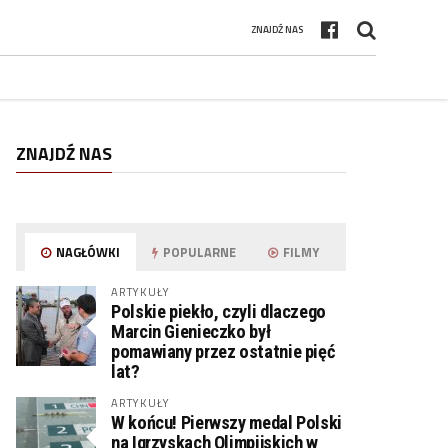
ZNAJDŹ NAS
ZNAJDŹ NAS
NAGŁÓWKI
POPULARNE
FILMY
ARTYKUŁY
Polskie piekło, czyli dlaczego
Marcin Gienieczko był
pomawiany przez ostatnie pięć
lat?
ARTYKUŁY
W końcu! Pierwszy medal Polski
na Igrzyskach Olimpijskich w