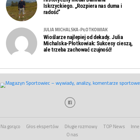
Iskrzyckiego. „Rozpiera nas duma i
radość”
JULIA MICHALSKA-PŁOTKOWIAK
Wioślarze najlepiej od dekady. Julia
Michalska-Płotkowiak: Sukcesy cieszą,
ale trzeba zachować czujność!
Na gorąco
Głos ekspertów
Długie rozmowy
TOP News
Inne
O nas