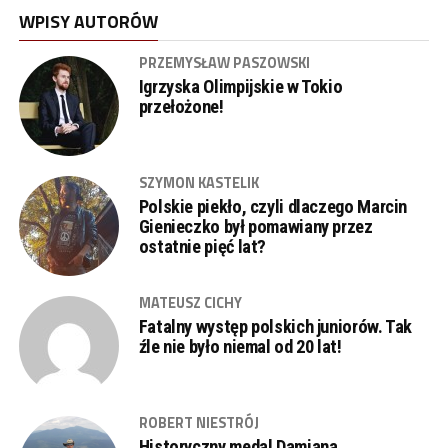
WPISY AUTORÓW
PRZEMYSŁAW PASZOWSKI
Igrzyska Olimpijskie w Tokio
przełożone!
SZYMON KASTELIK
Polskie piekło, czyli dlaczego Marcin
Gienieczko był pomawiany przez
ostatnie pięć lat?
MATEUSZ CICHY
Fatalny występ polskich juniorów. Tak
źle nie było niemal od 20 lat!
ROBERT NIESTRÓJ
Historyczny medal Damiana