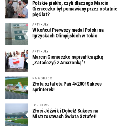
Polskie piekło, czyli dlaczego Marcin
Gienieczko był pomawiany przez ostatnie
pięć lat?
ARTYKUŁY
W końcu! Pierwszy medal Polski na
Igrzyskach Olimpijskich w Tokio
ARTYKUŁY
Marcin Gienieczko napisał książkę
„Zatańczyć z Amazonką”!
NA GORĄCO
Złota sztafeta Pań 4×200! Sukces
sprinterek!
TOP NEWS
Złoci Jóźwik i Dobek! Sukces na
Mistrzostwach Świata Sztafet!