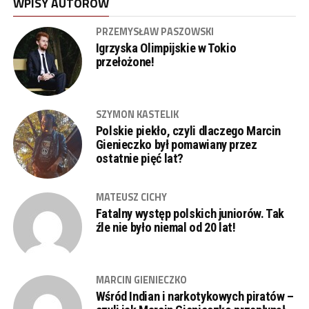
WPISY AUTORÓW
PRZEMYSŁAW PASZOWSKI
Igrzyska Olimpijskie w Tokio
przełożone!
SZYMON KASTELIK
Polskie piekło, czyli dlaczego Marcin
Gienieczko był pomawiany przez
ostatnie pięć lat?
MATEUSZ CICHY
Fatalny występ polskich juniorów. Tak
źle nie było niemal od 20 lat!
MARCIN GIENIECZKO
Wśród Indian i narkotykowych piratów –