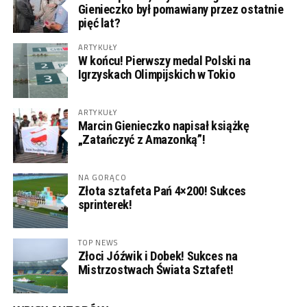
Gienieczko był pomawiany przez ostatnie
pięć lat?
ARTYKUŁY
W końcu! Pierwszy medal Polski na
Igrzyskach Olimpijskich w Tokio
ARTYKUŁY
Marcin Gienieczko napisał książkę
„Zatańczyć z Amazonką”!
NA GORĄCO
Złota sztafeta Pań 4×200! Sukces
sprinterek!
TOP NEWS
Złoci Jóźwik i Dobek! Sukces na
Mistrzostwach Świata Sztafet!