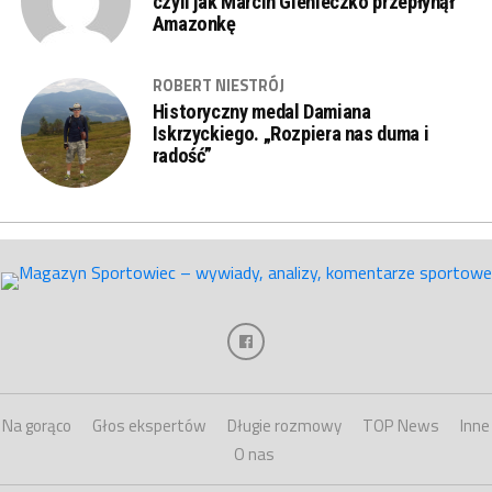
czyli jak Marcin Gienieczko przepłynął
Amazonkę
ROBERT NIESTRÓJ
Historyczny medal Damiana
Iskrzyckiego. „Rozpiera nas duma i
radość”
Na gorąco
Głos ekspertów
Długie rozmowy
TOP News
Inne
O nas