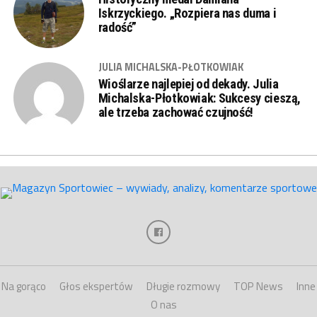
Iskrzyckiego. „Rozpiera nas duma i
radość”
JULIA MICHALSKA-PŁOTKOWIAK
Wioślarze najlepiej od dekady. Julia
Michalska-Płotkowiak: Sukcesy cieszą,
ale trzeba zachować czujność!
Na gorąco
Głos ekspertów
Długie rozmowy
TOP News
Inne
O nas