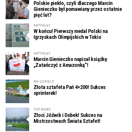
Polskie piekło, czyli dlaczego Marcin
Gienieczko był pomawiany przez ostatnie
pięć lat?
ARTYKUŁY
W końcu! Pierwszy medal Polski na
Igrzyskach Olimpijskich w Tokio
ARTYKUŁY
Marcin Gienieczko napisał książkę
„Zatańczyć z Amazonką”!
NA GORĄCO
Złota sztafeta Pań 4×200! Sukces
sprinterek!
TOP NEWS
Złoci Jóźwik i Dobek! Sukces na
Mistrzostwach Świata Sztafet!