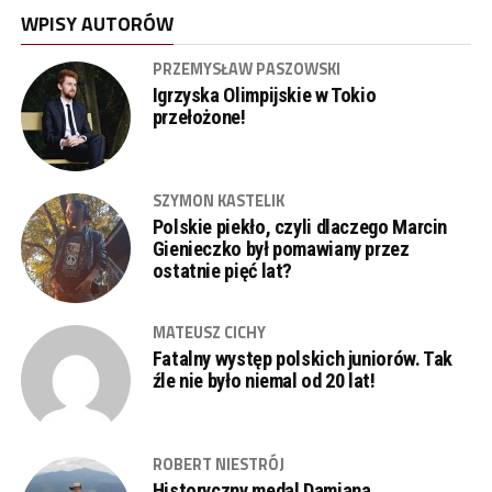
WPISY AUTORÓW
PRZEMYSŁAW PASZOWSKI
Igrzyska Olimpijskie w Tokio
przełożone!
SZYMON KASTELIK
Polskie piekło, czyli dlaczego Marcin
Gienieczko był pomawiany przez
ostatnie pięć lat?
MATEUSZ CICHY
Fatalny występ polskich juniorów. Tak
źle nie było niemal od 20 lat!
ROBERT NIESTRÓJ
Historyczny medal Damiana