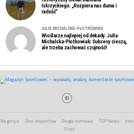
Iskrzyckiego. „Rozpiera nas duma i
radość”
JULIA MICHALSKA-PŁOTKOWIAK
Wioślarze najlepiej od dekady. Julia
Michalska-Płotkowiak: Sukcesy cieszą,
ale trzeba zachować czujność!
Na gorąco
Głos ekspertów
Długie rozmowy
TOP News
Inne
O nas