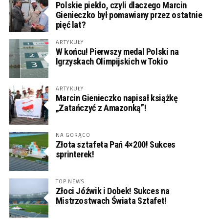
Polskie piekło, czyli dlaczego Marcin
Gienieczko był pomawiany przez ostatnie
pięć lat?
ARTYKUŁY
W końcu! Pierwszy medal Polski na
Igrzyskach Olimpijskich w Tokio
ARTYKUŁY
Marcin Gienieczko napisał książkę
„Zatańczyć z Amazonką”!
NA GORĄCO
Złota sztafeta Pań 4×200! Sukces
sprinterek!
TOP NEWS
Złoci Jóźwik i Dobek! Sukces na
Mistrzostwach Świata Sztafet!