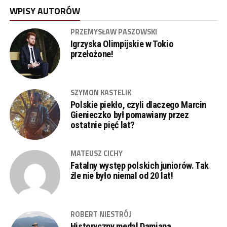
WPISY AUTORÓW
PRZEMYSŁAW PASZOWSKI
Igrzyska Olimpijskie w Tokio
przełożone!
SZYMON KASTELIK
Polskie piekło, czyli dlaczego Marcin
Gienieczko był pomawiany przez
ostatnie pięć lat?
MATEUSZ CICHY
Fatalny występ polskich juniorów. Tak
źle nie było niemal od 20 lat!
ROBERT NIESTRÓJ
Historyczny medal Damiana