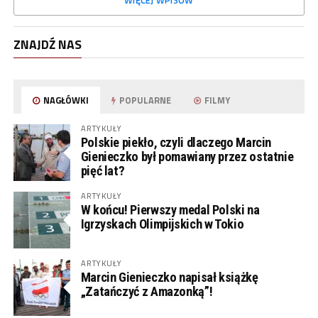
WIĘCEJ WPISÓW
ZNAJDŹ NAS
NAGŁÓWKI
POPULARNE
FILMY
ARTYKUŁY
Polskie piekło, czyli dlaczego Marcin
Gienieczko był pomawiany przez ostatnie
pięć lat?
ARTYKUŁY
W końcu! Pierwszy medal Polski na
Igrzyskach Olimpijskich w Tokio
ARTYKUŁY
Marcin Gienieczko napisał książkę
„Zatańczyć z Amazonką”!