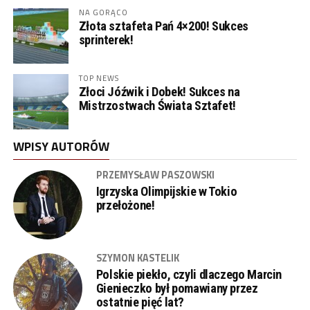
NA GORĄCO
Złota sztafeta Pań 4×200! Sukces
sprinterek!
TOP NEWS
Złoci Jóźwik i Dobek! Sukces na
Mistrzostwach Świata Sztafet!
WPISY AUTORÓW
PRZEMYSŁAW PASZOWSKI
Igrzyska Olimpijskie w Tokio
przełożone!
SZYMON KASTELIK
Polskie piekło, czyli dlaczego Marcin
Gienieczko był pomawiany przez
ostatnie pięć lat?