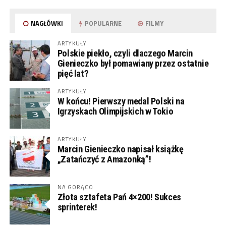
NAGŁÓWKI
POPULARNE
FILMY
ARTYKUŁY
Polskie piekło, czyli dlaczego Marcin
Gienieczko był pomawiany przez ostatnie
pięć lat?
ARTYKUŁY
W końcu! Pierwszy medal Polski na
Igrzyskach Olimpijskich w Tokio
ARTYKUŁY
Marcin Gienieczko napisał książkę
„Zatańczyć z Amazonką”!
NA GORĄCO
Złota sztafeta Pań 4×200! Sukces
sprinterek!