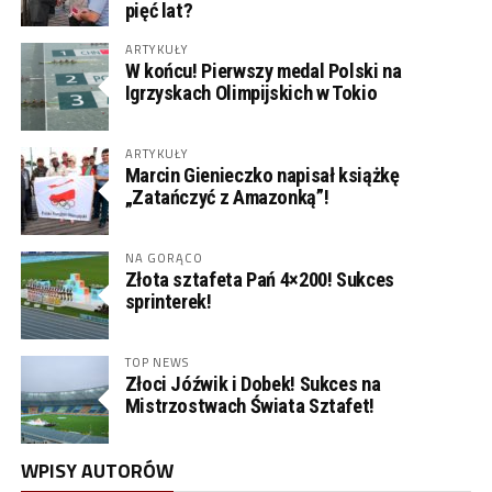
pięć lat?
ARTYKUŁY
W końcu! Pierwszy medal Polski na
Igrzyskach Olimpijskich w Tokio
ARTYKUŁY
Marcin Gienieczko napisał książkę
„Zatańczyć z Amazonką”!
NA GORĄCO
Złota sztafeta Pań 4×200! Sukces
sprinterek!
TOP NEWS
Złoci Jóźwik i Dobek! Sukces na
Mistrzostwach Świata Sztafet!
WPISY AUTORÓW