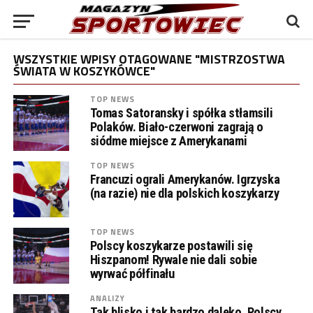
WSZYSTKIE WPISY OTAGOWANE "MISTRZOSTWA
ŚWIATA W KOSZYKÓWCE"
TOP NEWS
Tomas Satoransky i spółka stłamsili
Polaków. Biało-czerwoni zagrają o
siódme miejsce z Amerykanami
TOP NEWS
Francuzi ograli Amerykanów. Igrzyska
(na razie) nie dla polskich koszykarzy
TOP NEWS
Polscy koszykarze postawili się
Hiszpanom! Rywale nie dali sobie
wyrwać półfinału
ANALIZY
Tak blisko i tak bardzo daleko. Polscy