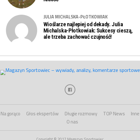
JULIA MICHALSKA-PŁOTKOWIAK
Wioślarze najlepiej od dekady. Julia
Michalska-Płotkowiak: Sukcesy cieszą,
ale trzeba zachować czujność!
Na gorąco
Głos ekspertów
Długie rozmowy
TOP News
Inne
O nas
Copyright © 2017 Magazyn Sportowiec