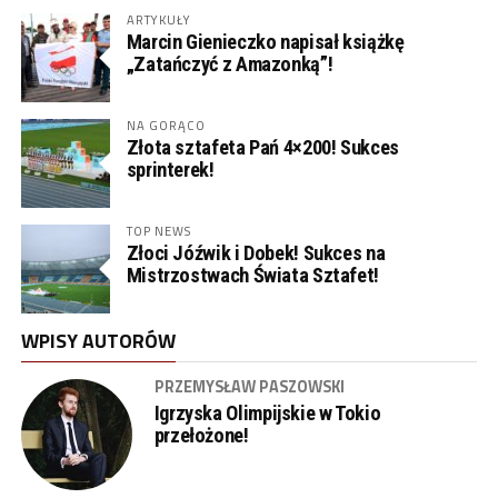
ARTYKUŁY
Marcin Gienieczko napisał książkę
„Zatańczyć z Amazonką”!
NA GORĄCO
Złota sztafeta Pań 4×200! Sukces
sprinterek!
TOP NEWS
Złoci Jóźwik i Dobek! Sukces na
Mistrzostwach Świata Sztafet!
WPISY AUTORÓW
PRZEMYSŁAW PASZOWSKI
Igrzyska Olimpijskie w Tokio
przełożone!