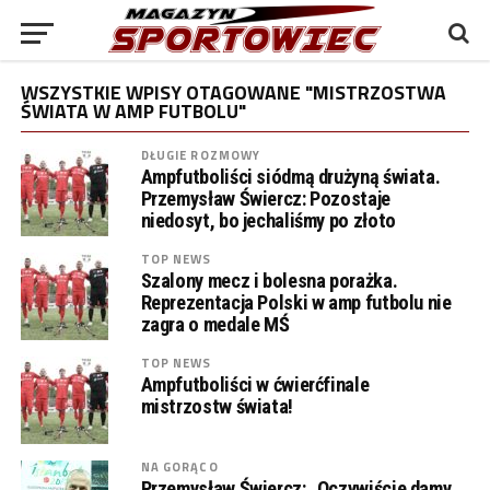
WSZYSTKIE WPISY OTAGOWANE "MISTRZOSTWA
ŚWIATA W AMP FUTBOLU"
DŁUGIE ROZMOWY
Ampfutboliści siódmą drużyną świata.
Przemysław Świercz: Pozostaje
niedosyt, bo jechaliśmy po złoto
TOP NEWS
Szalony mecz i bolesna porażka.
Reprezentacja Polski w amp futbolu nie
zagra o medale MŚ
TOP NEWS
Ampfutboliści w ćwierćfinale
mistrzostw świata!
NA GORĄCO
Przemysław Świercz: „Oczywiście damy