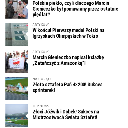
Polskie piekło, czyli dlaczego Marcin
Gienieczko był pomawiany przez ostatnie
pięć lat?
ARTYKUŁY
W końcu! Pierwszy medal Polski na
Igrzyskach Olimpijskich w Tokio
ARTYKUŁY
Marcin Gienieczko napisał książkę
„Zatańczyć z Amazonką”!
NA GORĄCO
Złota sztafeta Pań 4×200! Sukces
sprinterek!
TOP NEWS
Złoci Jóźwik i Dobek! Sukces na
Mistrzostwach Świata Sztafet!