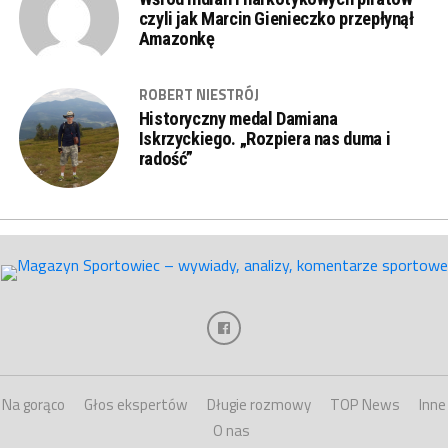
czyli jak Marcin Gienieczko przepłynął
Amazonkę
ROBERT NIESTRÓJ
Historyczny medal Damiana
Iskrzyckiego. „Rozpiera nas duma i
radość”
Na gorąco
Głos ekspertów
Długie rozmowy
TOP News
Inne
O nas