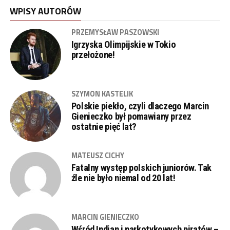
WPISY AUTORÓW
PRZEMYSŁAW PASZOWSKI
Igrzyska Olimpijskie w Tokio
przełożone!
SZYMON KASTELIK
Polskie piekło, czyli dlaczego Marcin
Gienieczko był pomawiany przez
ostatnie pięć lat?
MATEUSZ CICHY
Fatalny występ polskich juniorów. Tak
źle nie było niemal od 20 lat!
MARCIN GIENIECZKO
Wśród Indian i narkotykowych piratów –