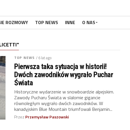
GIE ROZMOWY
TOP NEWS
INNE
O NAS
ICETTI"
TOP NEWS
/ 6 lat ago
Pierwsza taka sytuacja w historii!
Dwóch zawodników wygrało Puchar
Świata
Historyczne wydarzenie w snowboardzie alpejskim.
Zawody Pucharu Świata w slalomie gigancie
równoległym wygrało dwóch zawodników. W
kanadyjskim Blue Mountain triumfowali Benjamin...
Przez
Przemysław Paszowski