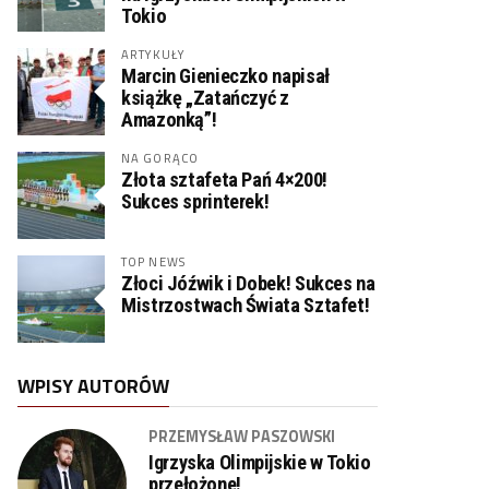
Tokio
ARTYKUŁY
Marcin Gienieczko napisał
książkę „Zatańczyć z
Amazonką”!
NA GORĄCO
Złota sztafeta Pań 4×200!
Sukces sprinterek!
TOP NEWS
Złoci Jóźwik i Dobek! Sukces na
Mistrzostwach Świata Sztafet!
WPISY AUTORÓW
PRZEMYSŁAW PASZOWSKI
Igrzyska Olimpijskie w Tokio
przełożone!