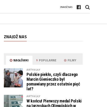
ZNAJDŹ NAS
ZNAJDŹ NAS
NAGŁÓWKI
POPULARNE
FILMY
ARTYKUŁY
Polskie piekło, czyli dlaczego
Marcin Gienieczko był
pomawiany przez ostatnie pięć
lat?
ARTYKUŁY
W końcu! Pierwszy medal Polski
na Igrzyskach Olimpijskich w