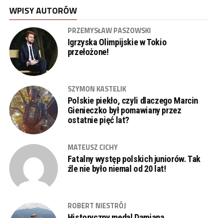
WPISY AUTORÓW
PRZEMYSŁAW PASZOWSKI
Igrzyska Olimpijskie w Tokio
przełożone!
SZYMON KASTELIK
Polskie piekło, czyli dlaczego Marcin
Gienieczko był pomawiany przez
ostatnie pięć lat?
MATEUSZ CICHY
Fatalny występ polskich juniorów. Tak
źle nie było niemal od 20 lat!
ROBERT NIESTRÓJ
Historyczny medal Damiana