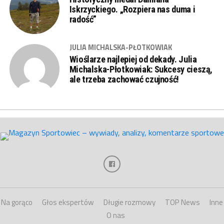
Iskrzyckiego. „Rozpiera nas duma i
radość”
JULIA MICHALSKA-PŁOTKOWIAK
Wioślarze najlepiej od dekady. Julia
Michalska-Płotkowiak: Sukcesy cieszą,
ale trzeba zachować czujność!
Na gorąco
Głos ekspertów
Długie rozmowy
TOP News
Inne
O nas