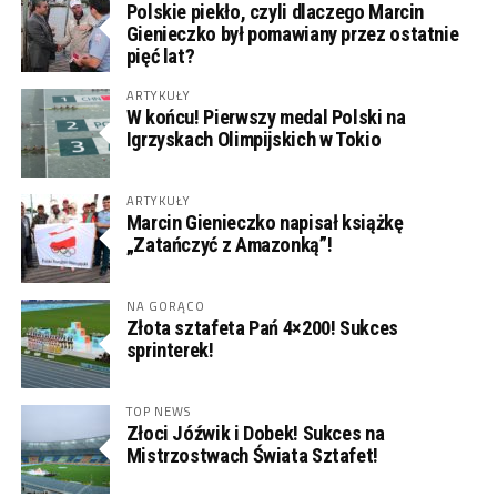
Polskie piekło, czyli dlaczego Marcin
Gienieczko był pomawiany przez ostatnie
pięć lat?
ARTYKUŁY
W końcu! Pierwszy medal Polski na
Igrzyskach Olimpijskich w Tokio
ARTYKUŁY
Marcin Gienieczko napisał książkę
„Zatańczyć z Amazonką”!
NA GORĄCO
Złota sztafeta Pań 4×200! Sukces
sprinterek!
TOP NEWS
Złoci Jóźwik i Dobek! Sukces na
Mistrzostwach Świata Sztafet!