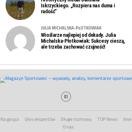
Iskrzyckiego. „Rozpiera nas duma i
radość”
JULIA MICHALSKA-PŁOTKOWIAK
Wioślarze najlepiej od dekady. Julia
Michalska-Płotkowiak: Sukcesy cieszą,
ale trzeba zachować czujność!
Na gorąco
Głos ekspertów
Długie rozmowy
TOP News
Inne
O nas