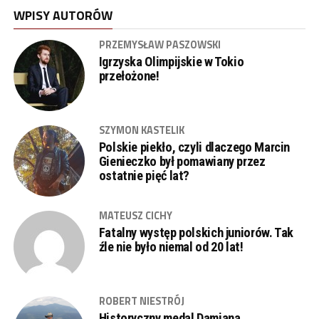
WPISY AUTORÓW
PRZEMYSŁAW PASZOWSKI
Igrzyska Olimpijskie w Tokio
przełożone!
SZYMON KASTELIK
Polskie piekło, czyli dlaczego Marcin
Gienieczko był pomawiany przez
ostatnie pięć lat?
MATEUSZ CICHY
Fatalny występ polskich juniorów. Tak
źle nie było niemal od 20 lat!
ROBERT NIESTRÓJ
Historyczny medal Damiana