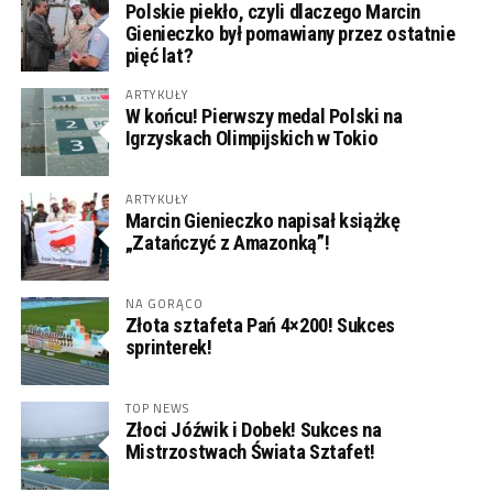
Polskie piekło, czyli dlaczego Marcin
Gienieczko był pomawiany przez ostatnie
pięć lat?
ARTYKUŁY
W końcu! Pierwszy medal Polski na
Igrzyskach Olimpijskich w Tokio
ARTYKUŁY
Marcin Gienieczko napisał książkę
„Zatańczyć z Amazonką”!
NA GORĄCO
Złota sztafeta Pań 4×200! Sukces
sprinterek!
TOP NEWS
Złoci Jóźwik i Dobek! Sukces na
Mistrzostwach Świata Sztafet!