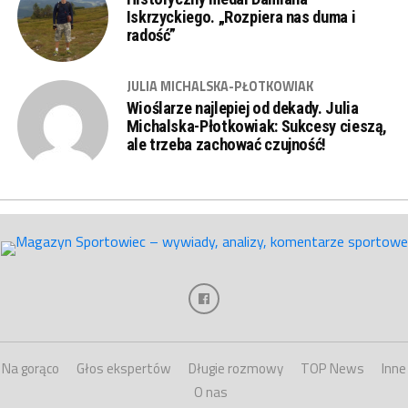
Iskrzyckiego. „Rozpiera nas duma i
radość”
JULIA MICHALSKA-PŁOTKOWIAK
Wioślarze najlepiej od dekady. Julia
Michalska-Płotkowiak: Sukcesy cieszą,
ale trzeba zachować czujność!
Na gorąco
Głos ekspertów
Długie rozmowy
TOP News
Inne
O nas