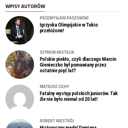
WPISY AUTORÓW
PRZEMYSŁAW PASZOWSKI
Igrzyska Olimpijskie w Tokio
przełożone!
SZYMON KASTELIK
Polskie piekło, czyli dlaczego Marcin
Gienieczko był pomawiany przez
ostatnie pięć lat?
MATEUSZ CICHY
Fatalny występ polskich juniorów. Tak
źle nie było niemal od 20 lat!
ROBERT NIESTRÓJ
Historyczny medal Damiana