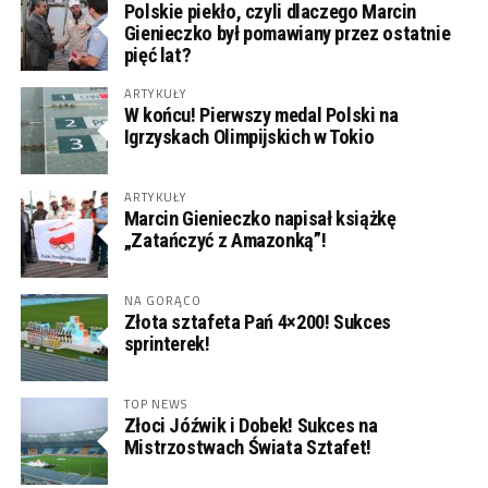
Polskie piekło, czyli dlaczego Marcin
Gienieczko był pomawiany przez ostatnie
pięć lat?
ARTYKUŁY
W końcu! Pierwszy medal Polski na
Igrzyskach Olimpijskich w Tokio
ARTYKUŁY
Marcin Gienieczko napisał książkę
„Zatańczyć z Amazonką”!
NA GORĄCO
Złota sztafeta Pań 4×200! Sukces
sprinterek!
TOP NEWS
Złoci Jóźwik i Dobek! Sukces na
Mistrzostwach Świata Sztafet!