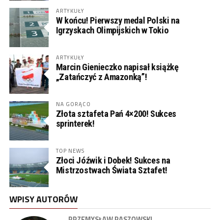
ARTYKUŁY
W końcu! Pierwszy medal Polski na
Igrzyskach Olimpijskich w Tokio
ARTYKUŁY
Marcin Gienieczko napisał książkę
„Zatańczyć z Amazonką”!
NA GORĄCO
Złota sztafeta Pań 4×200! Sukces
sprinterek!
TOP NEWS
Złoci Jóźwik i Dobek! Sukces na
Mistrzostwach Świata Sztafet!
WPISY AUTORÓW
PRZEMYSŁAW PASZOWSKI