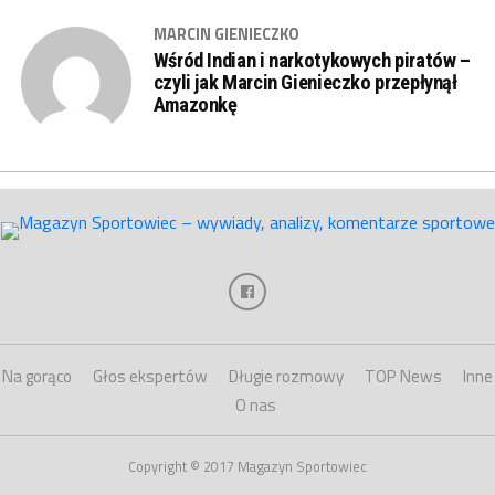
MARCIN GIENIECZKO
Wśród Indian i narkotykowych piratów –
czyli jak Marcin Gienieczko przepłynął
Amazonkę
Na gorąco
Głos ekspertów
Długie rozmowy
TOP News
Inne
O nas
Copyright © 2017 Magazyn Sportowiec