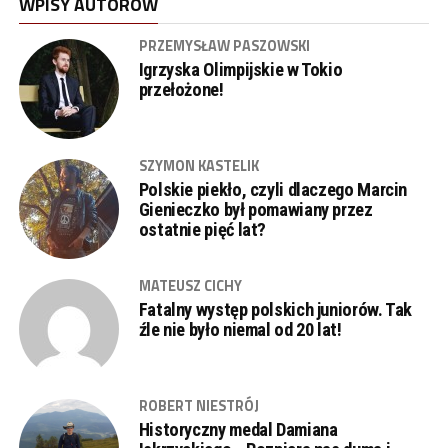
WPISY AUTORÓW
PRZEMYSŁAW PASZOWSKI
Igrzyska Olimpijskie w Tokio
przełożone!
SZYMON KASTELIK
Polskie piekło, czyli dlaczego Marcin
Gienieczko był pomawiany przez
ostatnie pięć lat?
MATEUSZ CICHY
Fatalny występ polskich juniorów. Tak
źle nie było niemal od 20 lat!
ROBERT NIESTRÓJ
Historyczny medal Damiana