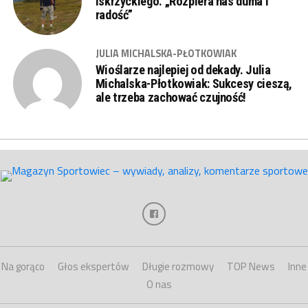
Iskrzyckiego. „Rozpiera nas duma i
radość”
JULIA MICHALSKA-PŁOTKOWIAK
Wioślarze najlepiej od dekady. Julia
Michalska-Płotkowiak: Sukcesy cieszą,
ale trzeba zachować czujność!
Na gorąco
Głos ekspertów
Długie rozmowy
TOP News
Inne
O nas