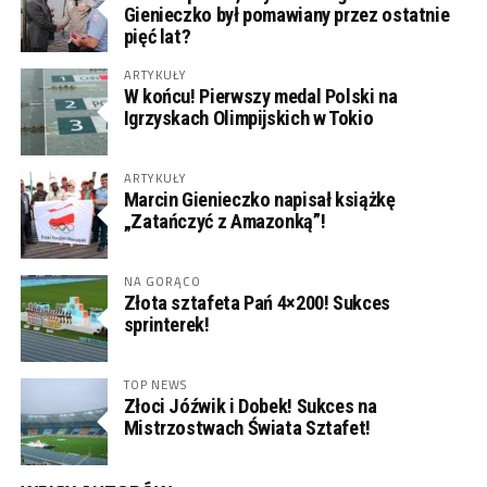
Gienieczko był pomawiany przez ostatnie
pięć lat?
ARTYKUŁY
W końcu! Pierwszy medal Polski na
Igrzyskach Olimpijskich w Tokio
ARTYKUŁY
Marcin Gienieczko napisał książkę
„Zatańczyć z Amazonką”!
NA GORĄCO
Złota sztafeta Pań 4×200! Sukces
sprinterek!
TOP NEWS
Złoci Jóźwik i Dobek! Sukces na
Mistrzostwach Świata Sztafet!