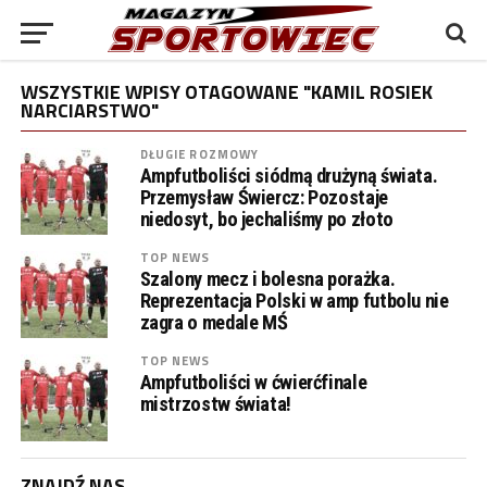
WSZYSTKIE WPISY OTAGOWANE "KAMIL ROSIEK
NARCIARSTWO"
DŁUGIE ROZMOWY
Ampfutboliści siódmą drużyną świata.
Przemysław Świercz: Pozostaje
niedosyt, bo jechaliśmy po złoto
TOP NEWS
Szalony mecz i bolesna porażka.
Reprezentacja Polski w amp futbolu nie
zagra o medale MŚ
TOP NEWS
Ampfutboliści w ćwierćfinale
mistrzostw świata!
ZNAJDŹ NAS