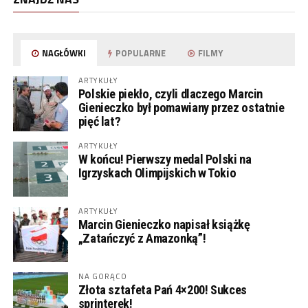
NAGŁÓWKI
POPULARNE
FILMY
ARTYKUŁY
Polskie piekło, czyli dlaczego Marcin
Gienieczko był pomawiany przez ostatnie
pięć lat?
ARTYKUŁY
W końcu! Pierwszy medal Polski na
Igrzyskach Olimpijskich w Tokio
ARTYKUŁY
Marcin Gienieczko napisał książkę
„Zatańczyć z Amazonką”!
NA GORĄCO
Złota sztafeta Pań 4×200! Sukces
sprinterek!