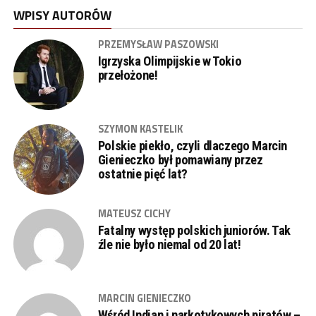
WPISY AUTORÓW
PRZEMYSŁAW PASZOWSKI
Igrzyska Olimpijskie w Tokio
przełożone!
SZYMON KASTELIK
Polskie piekło, czyli dlaczego Marcin
Gienieczko był pomawiany przez
ostatnie pięć lat?
MATEUSZ CICHY
Fatalny występ polskich juniorów. Tak
źle nie było niemal od 20 lat!
MARCIN GIENIECZKO
Wśród Indian i narkotykowych piratów –