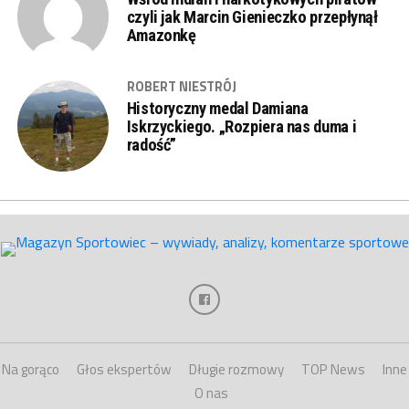
czyli jak Marcin Gienieczko przepłynął
Amazonkę
ROBERT NIESTRÓJ
Historyczny medal Damiana
Iskrzyckiego. „Rozpiera nas duma i
radość”
Na gorąco
Głos ekspertów
Długie rozmowy
TOP News
Inne
O nas