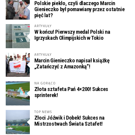
Polskie piekło, czyli dlaczego Marcin
Gienieczko był pomawiany przez ostatnie
pięć lat?
ARTYKUŁY
W końcu! Pierwszy medal Polski na
Igrzyskach Olimpijskich w Tokio
ARTYKUŁY
Marcin Gienieczko napisał książkę
„Zatańczyć z Amazonką”!
NA GORĄCO
Złota sztafeta Pań 4×200! Sukces
sprinterek!
TOP NEWS
Złoci Jóźwik i Dobek! Sukces na
Mistrzostwach Świata Sztafet!