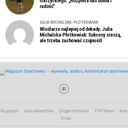
Iskrzyckiego. „Rozpiera nas duma i
radość”
JULIA MICHALSKA-PŁOTKOWIAK
Wioślarze najlepiej od dekady. Julia
Michalska-Płotkowiak: Sukcesy cieszą,
ale trzeba zachować czujność!
Na gorąco
Głos ekspertów
Długie rozmowy
TOP News
Inne
O nas