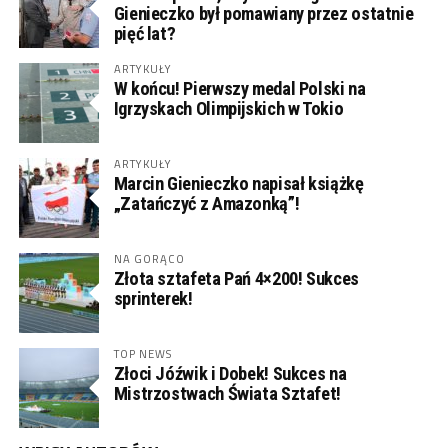
Gienieczko był pomawiany przez ostatnie
pięć lat?
ARTYKUŁY
W końcu! Pierwszy medal Polski na
Igrzyskach Olimpijskich w Tokio
ARTYKUŁY
Marcin Gienieczko napisał książkę
„Zatańczyć z Amazonką”!
NA GORĄCO
Złota sztafeta Pań 4×200! Sukces
sprinterek!
TOP NEWS
Złoci Jóźwik i Dobek! Sukces na
Mistrzostwach Świata Sztafet!