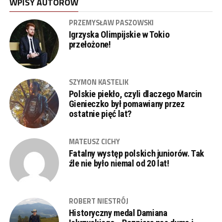
WPISY AUTORÓW
PRZEMYSŁAW PASZOWSKI
Igrzyska Olimpijskie w Tokio
przełożone!
SZYMON KASTELIK
Polskie piekło, czyli dlaczego Marcin
Gienieczko był pomawiany przez
ostatnie pięć lat?
MATEUSZ CICHY
Fatalny występ polskich juniorów. Tak
źle nie było niemal od 20 lat!
ROBERT NIESTRÓJ
Historyczny medal Damiana