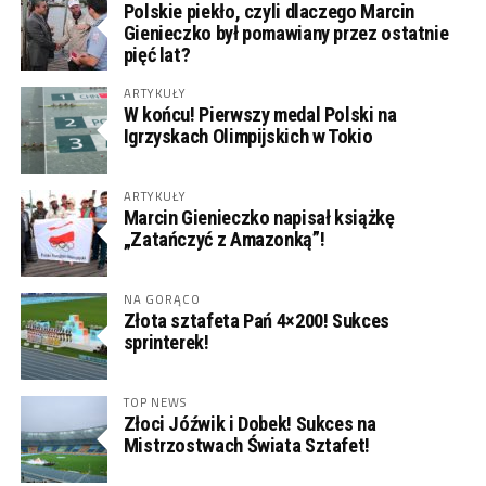
Polskie piekło, czyli dlaczego Marcin
Gienieczko był pomawiany przez ostatnie
pięć lat?
ARTYKUŁY
W końcu! Pierwszy medal Polski na
Igrzyskach Olimpijskich w Tokio
ARTYKUŁY
Marcin Gienieczko napisał książkę
„Zatańczyć z Amazonką”!
NA GORĄCO
Złota sztafeta Pań 4×200! Sukces
sprinterek!
TOP NEWS
Złoci Jóźwik i Dobek! Sukces na
Mistrzostwach Świata Sztafet!