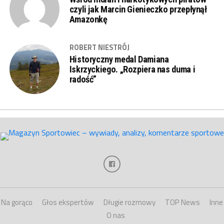
czyli jak Marcin Gienieczko przepłynął
Amazonkę
ROBERT NIESTRÓJ
Historyczny medal Damiana
Iskrzyckiego. „Rozpiera nas duma i
radość”
Na gorąco
Głos ekspertów
Długie rozmowy
TOP News
Inne
O nas