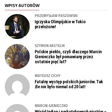
WPISY AUTORÓW
PRZEMYSŁAW PASZOWSKI
Igrzyska Olimpijskie w Tokio
przełożone!
SZYMON KASTELIK
Polskie piekło, czyli dlaczego Marcin
Gienieczko był pomawiany przez
ostatnie pięć lat?
MATEUSZ CICHY
Fatalny występ polskich juniorów. Tak
źle nie było niemal od 20 lat!
MARCIN GIENIECZKO
Wśród Indian i narkotykowych piratów –