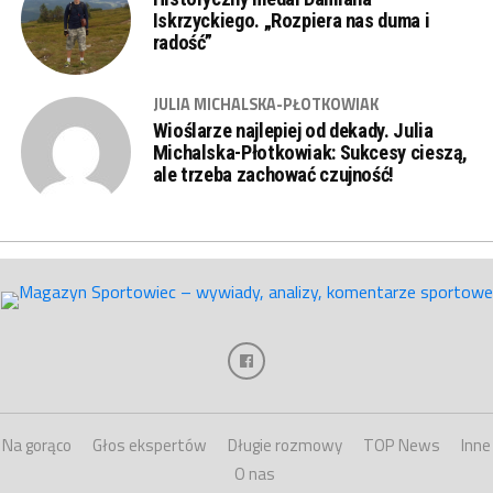
Iskrzyckiego. „Rozpiera nas duma i
radość”
JULIA MICHALSKA-PŁOTKOWIAK
Wioślarze najlepiej od dekady. Julia
Michalska-Płotkowiak: Sukcesy cieszą,
ale trzeba zachować czujność!
Na gorąco
Głos ekspertów
Długie rozmowy
TOP News
Inne
O nas