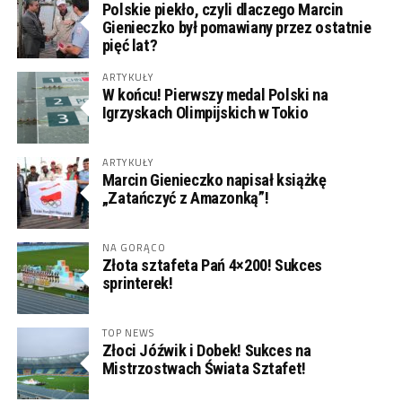
Polskie piekło, czyli dlaczego Marcin
Gienieczko był pomawiany przez ostatnie
pięć lat?
ARTYKUŁY
W końcu! Pierwszy medal Polski na
Igrzyskach Olimpijskich w Tokio
ARTYKUŁY
Marcin Gienieczko napisał książkę
„Zatańczyć z Amazonką”!
NA GORĄCO
Złota sztafeta Pań 4×200! Sukces
sprinterek!
TOP NEWS
Złoci Jóźwik i Dobek! Sukces na
Mistrzostwach Świata Sztafet!