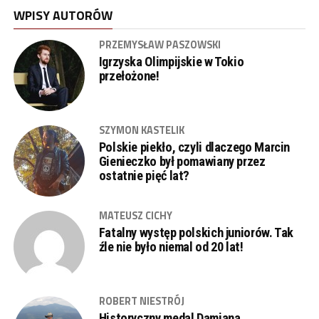
WPISY AUTORÓW
PRZEMYSŁAW PASZOWSKI
Igrzyska Olimpijskie w Tokio
przełożone!
SZYMON KASTELIK
Polskie piekło, czyli dlaczego Marcin
Gienieczko był pomawiany przez
ostatnie pięć lat?
MATEUSZ CICHY
Fatalny występ polskich juniorów. Tak
źle nie było niemal od 20 lat!
ROBERT NIESTRÓJ
Historyczny medal Damiana