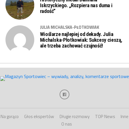
Iskrzyckiego. „Rozpiera nas duma i
radość”
JULIA MICHALSKA-PŁOTKOWIAK
Wioślarze najlepiej od dekady. Julia
Michalska-Płotkowiak: Sukcesy cieszą,
ale trzeba zachować czujność!
Na gorąco
Głos ekspertów
Długie rozmowy
TOP News
Inne
O nas