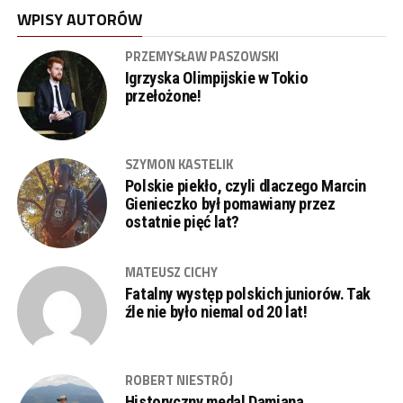
WPISY AUTORÓW
PRZEMYSŁAW PASZOWSKI
Igrzyska Olimpijskie w Tokio
przełożone!
SZYMON KASTELIK
Polskie piekło, czyli dlaczego Marcin
Gienieczko był pomawiany przez
ostatnie pięć lat?
MATEUSZ CICHY
Fatalny występ polskich juniorów. Tak
źle nie było niemal od 20 lat!
ROBERT NIESTRÓJ
Historyczny medal Damiana