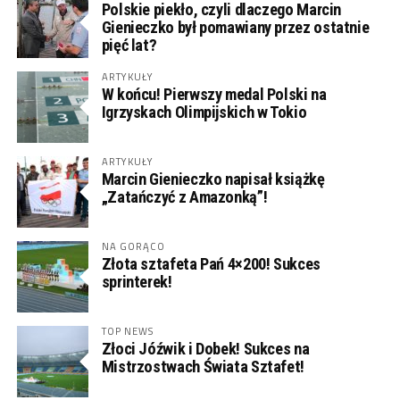
Polskie piekło, czyli dlaczego Marcin
Gienieczko był pomawiany przez ostatnie
pięć lat?
ARTYKUŁY
W końcu! Pierwszy medal Polski na
Igrzyskach Olimpijskich w Tokio
ARTYKUŁY
Marcin Gienieczko napisał książkę
„Zatańczyć z Amazonką”!
NA GORĄCO
Złota sztafeta Pań 4×200! Sukces
sprinterek!
TOP NEWS
Złoci Jóźwik i Dobek! Sukces na
Mistrzostwach Świata Sztafet!