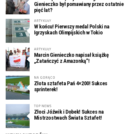
Gienieczko był pomawiany przez ostatnie
pięć lat?
ARTYKUŁY
W końcu! Pierwszy medal Polski na
Igrzyskach Olimpijskich w Tokio
ARTYKUŁY
Marcin Gienieczko napisał książkę
„Zatańczyć z Amazonką”!
NA GORĄCO
Złota sztafeta Pań 4×200! Sukces
sprinterek!
TOP NEWS
Złoci Jóźwik i Dobek! Sukces na
Mistrzostwach Świata Sztafet!