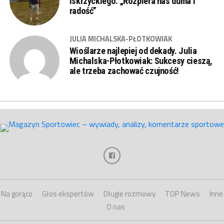
Iskrzyckiego. „Rozpiera nas duma i
radość”
JULIA MICHALSKA-PŁOTKOWIAK
Wioślarze najlepiej od dekady. Julia
Michalska-Płotkowiak: Sukcesy cieszą,
ale trzeba zachować czujność!
Na gorąco
Głos ekspertów
Długie rozmowy
TOP News
Inne
O nas