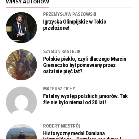
WPISY AUTORÓW
PRZEMYSŁAW PASZOWSKI
Igrzyska Olimpijskie w Tokio
przełożone!
SZYMON KASTELIK
Polskie piekło, czyli dlaczego Marcin
Gienieczko był pomawiany przez
ostatnie pięć lat?
MATEUSZ CICHY
Fatalny występ polskich juniorów. Tak
źle nie było niemal od 20 lat!
ROBERT NIESTRÓJ
Historyczny medal Damiana