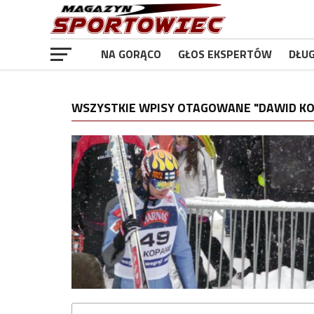
NA GORĄCO
GŁOS EKSPERTÓW
DŁU
WSZYSTKIE WPISY OTAGOWANE "DAWID K