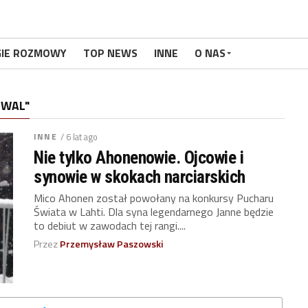
GIE ROZMOWY
TOP NEWS
INNE
O NAS
OWAL"
INNE
/ 6 lat ago
Nie tylko Ahonenowie. Ojcowie i
synowie w skokach narciarskich
Mico Ahonen został powołany na konkursy Pucharu
Świata w Lahti. Dla syna legendarnego Janne będzie
to debiut w zawodach tej rangi....
Przez
Przemysław Paszowski