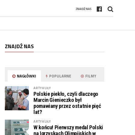
ZNAJDŹ NAS
ZNAJDŹ NAS
NAGŁÓWKI
POPULARNE
FILMY
ARTYKUŁY
Polskie piekło, czyli dlaczego
Marcin Gienieczko był
pomawiany przez ostatnie pięć
lat?
ARTYKUŁY
W końcu! Pierwszy medal Polski
na Igrzyskach Olimpijskich w