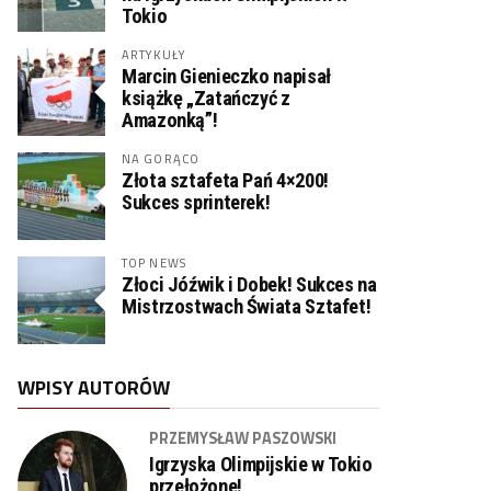
Tokio
ARTYKUŁY
Marcin Gienieczko napisał
książkę „Zatańczyć z
Amazonką”!
NA GORĄCO
Złota sztafeta Pań 4×200!
Sukces sprinterek!
TOP NEWS
Złoci Jóźwik i Dobek! Sukces na
Mistrzostwach Świata Sztafet!
WPISY AUTORÓW
PRZEMYSŁAW PASZOWSKI
Igrzyska Olimpijskie w Tokio
przełożone!